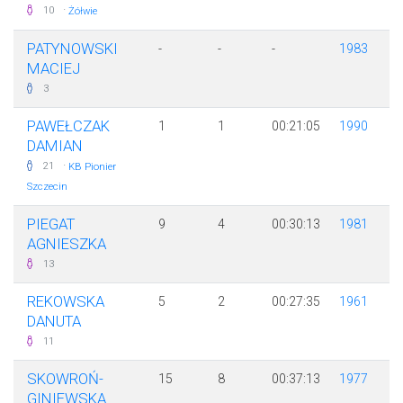
·
10
Żółwie
PATYNOWSKI
-
-
-
1983
MACIEJ
3
PAWEŁCZAK
1
1
00:21:05
1990
DAMIAN
·
21
KB Pionier
Szczecin
PIEGAT
9
4
00:30:13
1981
AGNIESZKA
13
REKOWSKA
5
2
00:27:35
1961
DANUTA
11
SKOWROŃ-
15
8
00:37:13
1977
GINIEWSKA