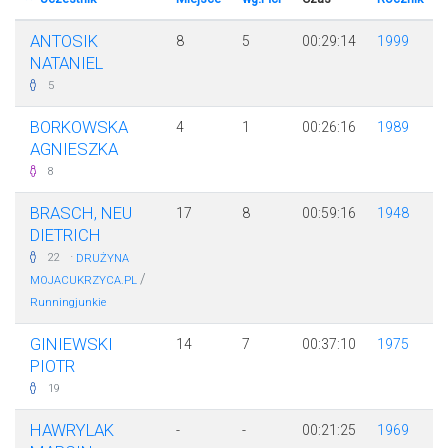
ANTOSIK
8
5
00:29:14
1999
NATANIEL
5
BORKOWSKA
4
1
00:26:16
1989
AGNIESZKA
8
BRASCH, NEU
17
8
00:59:16
1948
DIETRICH
·
22
DRUŻYNA
/
MOJACUKRZYCA.PL
Runningjunkie
GINIEWSKI
14
7
00:37:10
1975
PIOTR
19
HAWRYLAK
-
-
00:21:25
1969