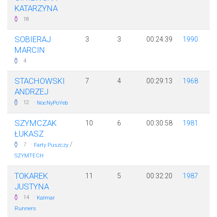
KATARZYNA
18
SOBIERAJ
3
3
00:24:39
1990
MARCIN
4
STACHOWSKI
7
4
00:29:13
1968
ANDRZEJ
·
12
NocNyPoYeb
SZYMCZAK
10
6
00:30:58
1981
ŁUKASZ
·
/
7
Farty Puszczy
SZYMTECH
TOKAREK
11
5
00:32:20
1987
JUSTYNA
·
14
Kalmar
Runners