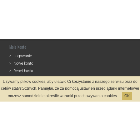
Moje Konto
Logowanie
Nowe konto
Reset hasła
Używamy plików cookies, aby ułatwić Ci korzystanie z naszego serwisu oraz do
Informacje
celów statystycznych. Pamiętaj, że za pomocą ustawień przeglądarki internetowej
Regulamin
możesz samodzielnie określić warunki przechowywania cookies.
OK
Zasady Rejestracji
Polityka Prywatności
Kontakt
Język