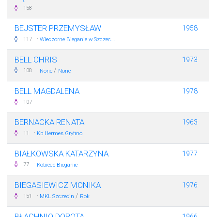
158
BEJSTER PRZEMYSŁAW
1958
·
117
Wieczorne Bieganie w Szczec...
BELL CHRIS
1973
·
/
108
None
None
BELL MAGDALENA
1978
107
BERNACKA RENATA
1963
·
11
Kb Hermes Gryfino
BIAŁKOWSKA KATARZYNA
1977
·
77
Kobiece Bieganie
BIEGASIEWICZ MONIKA
1976
·
/
151
MKL Szczecin
Rok
BŁACHNIO DOROTA
1966