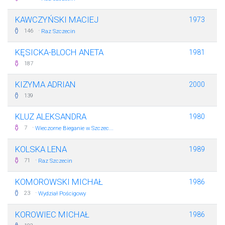
KAWCZYŃSKI MACIEJ
1973
·
146
Raz Szczecin
KĘSICKA-BLOCH ANETA
1981
187
KIZYMA ADRIAN
2000
139
KLUZ ALEKSANDRA
1980
·
7
Wieczorne Bieganie w Szczec...
KOLSKA LENA
1989
·
71
Raz Szczecin
KOMOROWSKI MICHAŁ
1986
·
23
Wydział Pościgowy
KOROWIEC MICHAŁ
1986