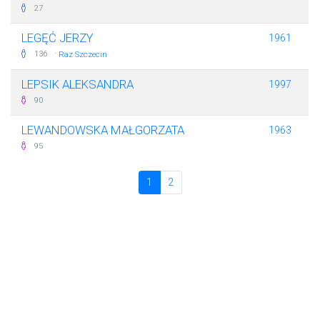
27
LEGĘĆ JERZY
1961
·
136
Raz Szczecin
LEPSIK ALEKSANDRA
1997
90
LEWANDOWSKA MAŁGORZATA
1963
95
1
2