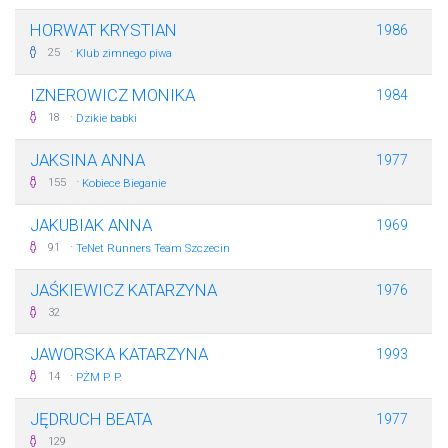
HORWAT KRYSTIAN
1986
·
25
Klub zimnego piwa
IZNEROWICZ MONIKA
1984
·
18
Dzikie babki
JAKSINA ANNA
1977
·
155
Kobiece Bieganie
JAKUBIAK ANNA
1969
·
91
TeNet Runners Team Szczecin
JAŚKIEWICZ KATARZYNA
1976
32
JAWORSKA KATARZYNA
1993
·
14
PŻM P. P.
JĘDRUCH BEATA
1977
129