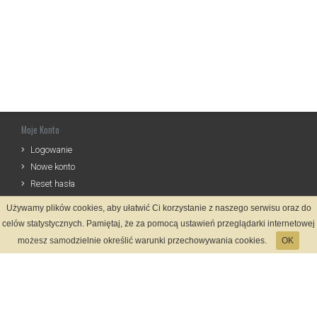
Moje Konto
Logowanie
Nowe konto
Reset hasła
Używamy plików cookies, aby ułatwić Ci korzystanie z naszego serwisu oraz do
Informacje
celów statystycznych. Pamiętaj, że za pomocą ustawień przeglądarki internetowej
Regulamin
możesz samodzielnie określić warunki przechowywania cookies.
OK
Zasady Rejestracji
Polityka Prywatności
Kontakt