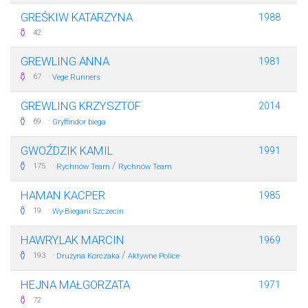
GREŚKIW KATARZYNA
1988
42
GREWLING ANNA
1981
·
67
Vege Runners
GREWLING KRZYSZTOF
2014
·
69
Gryffindor biega
GWOŹDZIK KAMIL
1991
·
/
175
Rychnów Team
Rychnów Team
HAMAN KACPER
1985
·
19
Wy-Biegani Szczecin
HAWRYLAK MARCIN
1969
·
/
193
Drużyna Korczaka
Aktywne Police
HEJNA MAŁGORZATA
1971
72