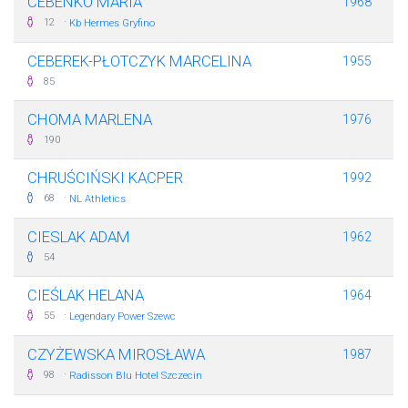
CEBENKO MARIA
1968
·
12
Kb Hermes Gryfino
CEBEREK-PŁOTCZYK MARCELINA
1955
85
CHOMA MARLENA
1976
190
CHRUŚCIŃSKI KACPER
1992
·
68
NL Athletics
CIESLAK ADAM
1962
54
CIEŚLAK HELANA
1964
·
55
Legendary Power Szewc
CZYŻEWSKA MIROSŁAWA
1987
·
98
Radisson Blu Hotel Szczecin