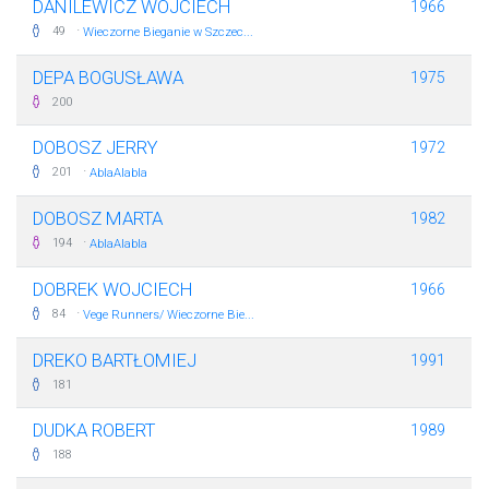
DANILEWICZ WOJCIECH
1966
·
49
Wieczorne Bieganie w Szczec...
DEPA BOGUSŁAWA
1975
200
DOBOSZ JERRY
1972
·
201
AblaAlabla
DOBOSZ MARTA
1982
·
194
AblaAlabla
DOBREK WOJCIECH
1966
·
84
Vege Runners/ Wieczorne Bie...
DREKO BARTŁOMIEJ
1991
181
DUDKA ROBERT
1989
188