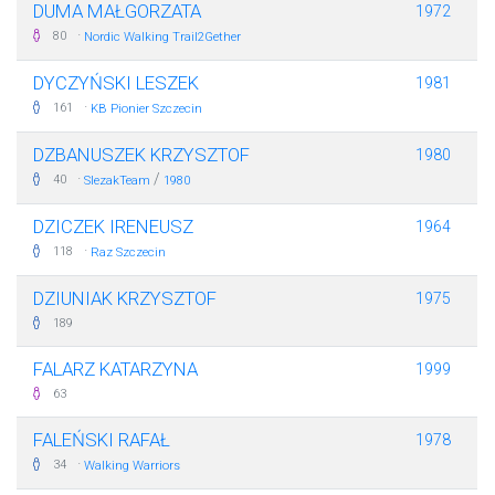
DUMA MAŁGORZATA
1972
·
80
Nordic Walking Trail2Gether
DYCZYŃSKI LESZEK
1981
·
161
KB Pionier Szczecin
DZBANUSZEK KRZYSZTOF
1980
·
/
40
SlezakTeam
1980
DZICZEK IRENEUSZ
1964
·
118
Raz Szczecin
DZIUNIAK KRZYSZTOF
1975
189
FALARZ KATARZYNA
1999
63
FALEŃSKI RAFAŁ
1978
·
34
Walking Warriors