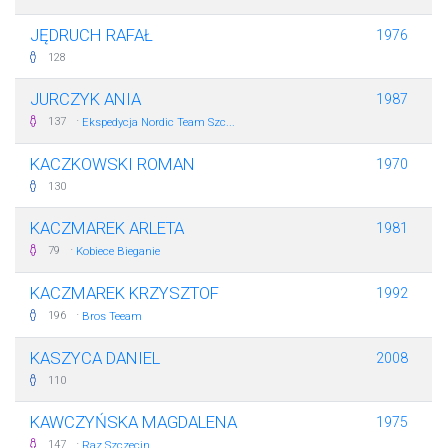
JĘDRUCH RAFAŁ
1976
128
JURCZYK ANIA
1987
·
137
Ekspedycja Nordic Team Szc...
KACZKOWSKI ROMAN
1970
130
KACZMAREK ARLETA
1981
·
79
Kobiece Bieganie
KACZMAREK KRZYSZTOF
1992
·
196
Bros Teeam
KASZYCA DANIEL
2008
110
KAWCZYŃSKA MAGDALENA
1975
·
147
Raz Szczecin