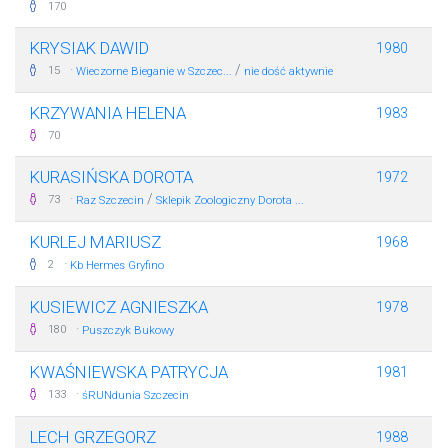
170
KRYSIAK DAWID
1980
·
/
15
Wieczorne Bieganie w Szczec...
nie dość aktywnie
KRZYWANIA HELENA
1983
70
KURASIŃSKA DOROTA
1972
·
/
73
Raz Szczecin
Sklepik Zoologiczny Dorota ...
KURLEJ MARIUSZ
1968
·
2
Kb Hermes Gryfino
KUSIEWICZ AGNIESZKA
1978
·
180
Puszczyk Bukowy
KWAŚNIEWSKA PATRYCJA
1981
·
133
śRUNdunia Szczecin
LECH GRZEGORZ
1988