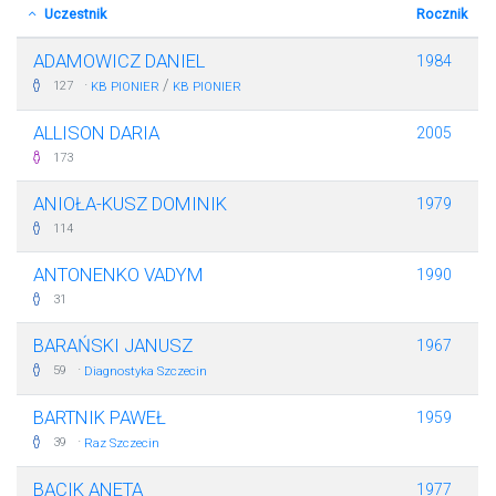
Uczestnik
Rocznik
ADAMOWICZ DANIEL
1984
·
/
127
KB PIONIER
KB PIONIER
ALLISON DARIA
2005
173
ANIOŁA-KUSZ DOMINIK
1979
114
ANTONENKO VADYM
1990
31
BARAŃSKI JANUSZ
1967
·
59
Diagnostyka Szczecin
BARTNIK PAWEŁ
1959
·
39
Raz Szczecin
BĄCIK ANETA
1977