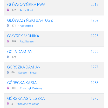
GŁÓWCZYŃSKA EWA
2012
·
172
ActiveHead
GŁÓWCZYŃSKI BARTOSZ
1982
·
171
ActiveHead
GMYREK MONIKA
1996
·
169
Raz Szczecin
GOLA DAMIAN
1990
179
GORSZKA DAMIAN
1997
·
86
Szczecin Biega
GÓRECKA KASIA
1988
·
100
Puszczyk Bukowy
GÓRSKA AGNIESZKA
1976
·
21
Szalone Wilczyce