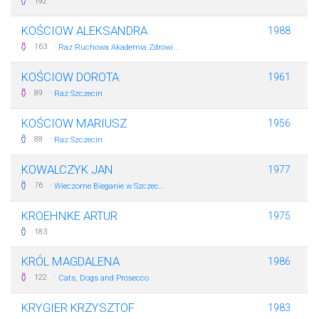
192
KOŚCIOW ALEKSANDRA
1988
·
163
Raz Ruchowa Akademia Zdrowi...
KOŚCIOW DOROTA
1961
·
89
Raz Szczecin
KOŚCIOW MARIUSZ
1956
·
88
Raz Szczecin
KOWALCZYK JAN
1977
·
76
Wieczorne Bieganie w Szczec...
KROEHNKE ARTUR
1975
183
KRÓL MAGDALENA
1986
·
122
Cats, Dogs and Prosecco
KRYGIER KRZYSZTOF
1983