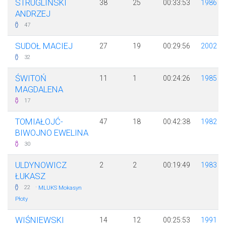
STRUGLIŃSKI
38
25
00:33:53
1986
ANDRZEJ
47
SUDOŁ MACIEJ
27
19
00:29:56
2002
32
ŚWITOŃ
11
1
00:24:26
1985
MAGDALENA
17
TOMIAŁOJĆ-
47
18
00:42:38
1982
BIWOJNO EWELINA
30
ULDYNOWICZ
2
2
00:19:49
1983
ŁUKASZ
·
22
MLUKS Mokasyn
Płoty
WIŚNIEWSKI
14
12
00:25:53
1991