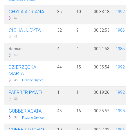
CHYLA ADRIANA
35
10
00:33:18
1992
49
CICHA JUDYTA
32
9
00:32:53
1986
41
Anonim
4
4
00:21:53
1985
40
DZIERZĘCKA
44
15
00:35:54
1992
MARTA
·
35
Fitzone Gryfice
FAERBER PAWEŁ
1
1
00:19:26
1992
36
GOBBER AGATA
45
16
00:35:57
1998
·
37
Fitzone Gryfice
GOBBER MICHAŁ
19
14
00:27:22
1996