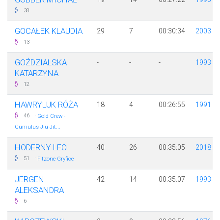
38
GOCAŁEK KLAUDIA
29
7
00:30:34
2003
13
GOŹDZIALSKA
-
-
-
1993
KATARZYNA
12
HAWRYLUK RÓŻA
18
4
00:26:55
1991
·
46
Gold Crew -
Cumulus Jiu Jit...
HODERNY LEO
40
26
00:35:05
2018
·
51
Fitzone Gryfice
JERGEN
42
14
00:35:07
1993
ALEKSANDRA
6