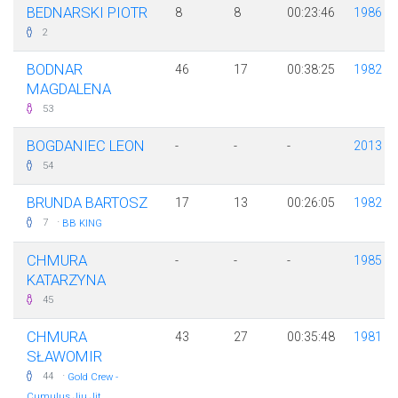
BEDNARSKI PIOTR
8
8
00:23:46
1986
2
BODNAR
46
17
00:38:25
1982
MAGDALENA
53
BOGDANIEC LEON
-
-
-
2013
54
BRUNDA BARTOSZ
17
13
00:26:05
1982
·
7
BB KING
CHMURA
-
-
-
1985
KATARZYNA
45
CHMURA
43
27
00:35:48
1981
SŁAWOMIR
·
44
Gold Crew -
Cumulus Jiu Jit...