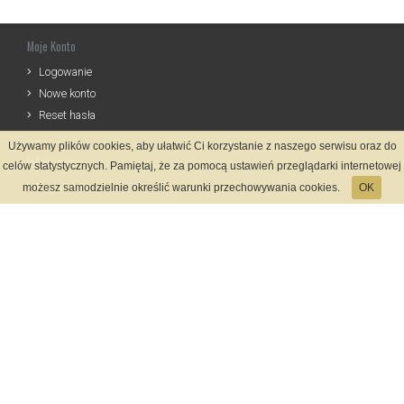
Moje Konto
Logowanie
Nowe konto
Reset hasła
Używamy plików cookies, aby ułatwić Ci korzystanie z naszego serwisu oraz do
Informacje
celów statystycznych. Pamiętaj, że za pomocą ustawień przeglądarki internetowej
Regulamin
możesz samodzielnie określić warunki przechowywania cookies.
OK
Zasady Rejestracji
Polityka Prywatności
Kontakt
Język
Metody płatności