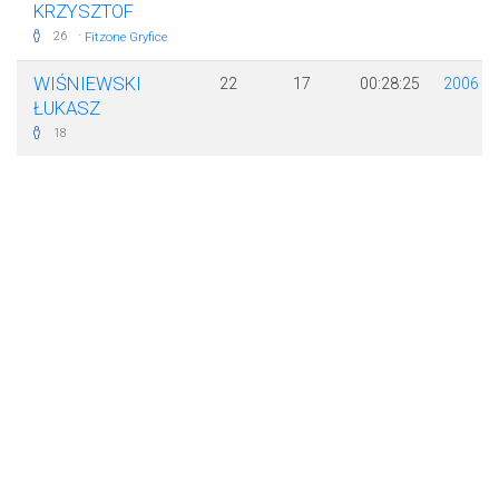
KRZYSZTOF
·
26
Fitzone Gryfice
WIŚNIEWSKI
22
17
00:28:25
2006
ŁUKASZ
18