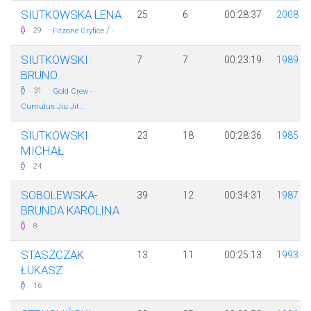
SIUTKOWSKA LENA
25
6
00:28:37
2008
·
/
29
Fitzone Gryfice
-
SIUTKOWSKI
7
7
00:23:19
1989
BRUNO
·
31
Gold Crew -
Cumulus Jiu Jit...
SIUTKOWSKI
23
18
00:28:36
1985
MICHAŁ
24
SOBOLEWSKA-
39
12
00:34:31
1987
BRUNDA KAROLINA
8
STASZCZAK
13
11
00:25:13
1993
ŁUKASZ
16