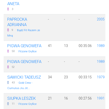
ANETA
3
PAPROCKA
-
-
-
2005
ADRIANNA
·
9
Bądź Fit Razem ze
Mną
PIGWA GENOWEFA
41
13
00:35:06
1989
·
50
Fitzone Gryfice
PIGWA GENOWEFA
-
-
-
1989
52
SAWICKI TADEUSZ
34
23
00:33:15
1979
·
43
Gold Crew -
Cumulus Jiu Jit...
SIUPKA LESZEK
21
16
00:27:56
1991
·
11
Fitzone Gryfice