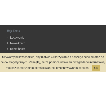
Moje Konto
Logowanie
Nowe konto
Reset hasła
Używamy plików cookies, aby ułatwić Ci korzystanie z naszego serwisu oraz do
Informacje
celów statystycznych. Pamiętaj, że za pomocą ustawień przeglądarki internetowej
Regulamin
możesz samodzielnie określić warunki przechowywania cookies.
OK
Zasady Rejestracji
Polityka Prywatności
Kontakt
Język