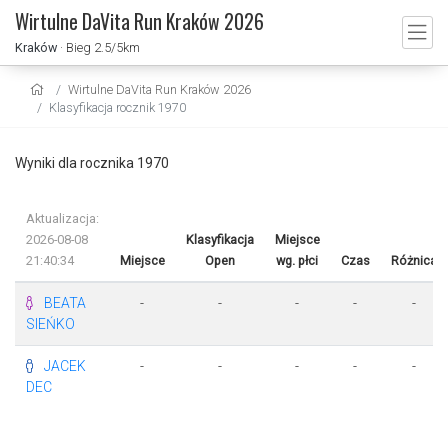
Wirtulne DaVita Run Kraków 2026
Kraków
· Bieg 2.5/5km
Wirtulne DaVita Run Kraków 2026
Klasyfikacja rocznik 1970
Wyniki dla rocznika 1970
Aktualizacja:
2026-08-08
Klasyfikacja
Miejsce
21:40:34
Miejsce
Open
wg. płci
Czas
Różnica
BEATA
-
-
-
-
-
SIEŃKO
JACEK
-
-
-
-
-
DEC