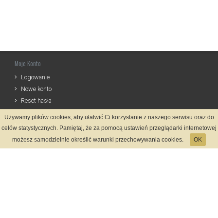
Moje Konto
Logowanie
Nowe konto
Reset hasła
Używamy plików cookies, aby ułatwić Ci korzystanie z naszego serwisu oraz do
Informacje
celów statystycznych. Pamiętaj, że za pomocą ustawień przeglądarki internetowej
Regulamin
możesz samodzielnie określić warunki przechowywania cookies.
OK
Zasady Rejestracji
Polityka Prywatności
Kontakt
Język