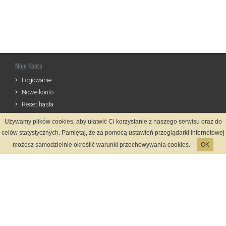
Moje Konto
Logowanie
Nowe konto
Reset hasła
Używamy plików cookies, aby ułatwić Ci korzystanie z naszego serwisu oraz do
Informacje
celów statystycznych. Pamiętaj, że za pomocą ustawień przeglądarki internetowej
Regulamin
możesz samodzielnie określić warunki przechowywania cookies.
OK
Zasady Rejestracji
Polityka Prywatności
Kontakt
Język