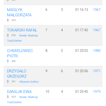
MASŁYK
6
3
01:16:13
1967
MAŁGORZATA
443
TOKARSKI RAFAŁ
7
4
01:17:45
1967
·
418
Nordic Walking
Trail2Gether
CHMIELOWIEC
8
5
01:20:02
1983
PIOTR
469
DRZYGAŁO
9
6
01:20:06
1971
GRZEGORZ
·
441
Aktywne Gryfino
DANILUK EWA
10
4
01:20:45
1979
·
403
Nordic Walking
Trail2Gether