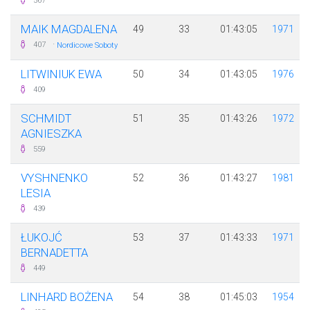
567
MAIK MAGDALENA
49
33
01:43:05
1971
·
407
Nordicowe Soboty
LITWINIUK EWA
50
34
01:43:05
1976
409
SCHMIDT
51
35
01:43:26
1972
AGNIESZKA
559
VYSHNENKO
52
36
01:43:27
1981
LESIA
439
ŁUKOJĆ
53
37
01:43:33
1971
BERNADETTA
449
LINHARD BOŻENA
54
38
01:45:03
1954