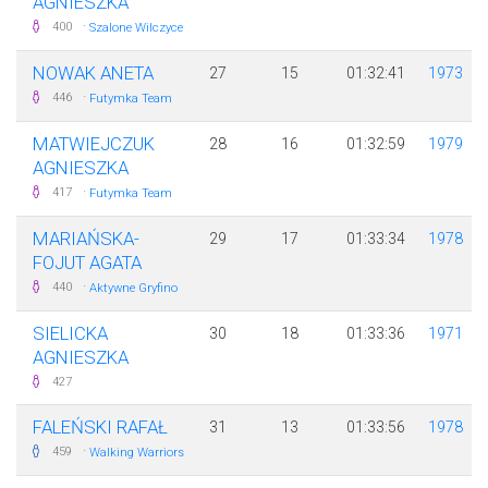
AGNIESZKA
·
400
Szalone Wilczyce
NOWAK ANETA
27
15
01:32:41
1973
·
446
Futymka Team
MATWIEJCZUK
28
16
01:32:59
1979
AGNIESZKA
·
417
Futymka Team
MARIAŃSKA-
29
17
01:33:34
1978
FOJUT AGATA
·
440
Aktywne Gryfino
SIELICKA
30
18
01:33:36
1971
AGNIESZKA
427
FALEŃSKI RAFAŁ
31
13
01:33:56
1978
·
459
Walking Warriors