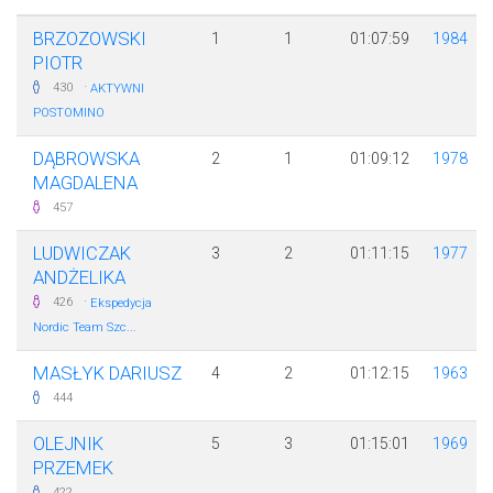
BRZOZOWSKI
1
1
01:07:59
1984
PIOTR
·
430
AKTYWNI
POSTOMINO
DĄBROWSKA
2
1
01:09:12
1978
MAGDALENA
457
LUDWICZAK
3
2
01:11:15
1977
ANDŻELIKA
·
426
Ekspedycja
Nordic Team Szc...
MASŁYK DARIUSZ
4
2
01:12:15
1963
444
OLEJNIK
5
3
01:15:01
1969
PRZEMEK
422