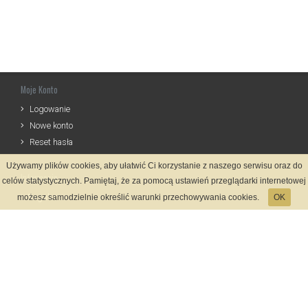
Moje Konto
Logowanie
Nowe konto
Reset hasła
Używamy plików cookies, aby ułatwić Ci korzystanie z naszego serwisu oraz do
Informacje
celów statystycznych. Pamiętaj, że za pomocą ustawień przeglądarki internetowej
Regulamin
możesz samodzielnie określić warunki przechowywania cookies.
OK
Zasady Rejestracji
Polityka Prywatności
Kontakt
Język