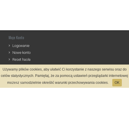
Moje Konto
Logowanie
Nowe konto
Reset hasła
Używamy plików cookies, aby ułatwić Ci korzystanie z naszego serwisu oraz do
Informacje
celów statystycznych. Pamiętaj, że za pomocą ustawień przeglądarki internetowej
Regulamin
możesz samodzielnie określić warunki przechowywania cookies.
OK
Zasady Rejestracji
Polityka Prywatności
Kontakt
Język