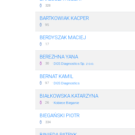
328
BARTKOWIAK KACPER
95
BERDYSZAK MACIEJ
17
BEREZHNA YANA
·
30
DGS Diagnostics Sp. z o.o.
BERNAT KAMIL
·
97
DGS Diagnostics
BIAŁKOWSKA KATARZYNA
·
26
Kobiece Bieganie
BIEGAŃSKI PIOTR
334
BINIĘDA PATRYK