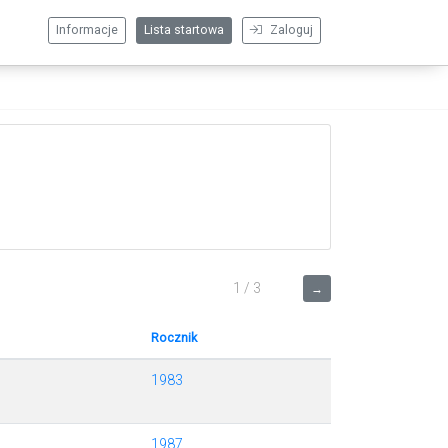
Informacje
Lista startowa
Zaloguj
1 / 3
→
Rocznik
1983
1987