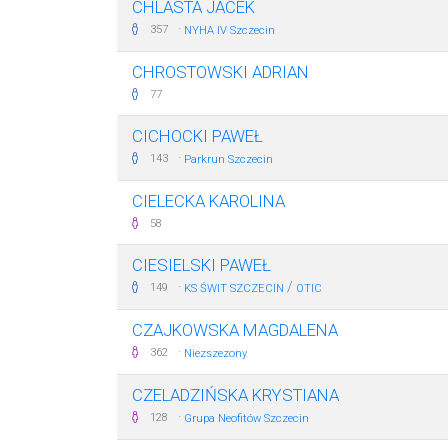
CHLASTA JACEK
·
357
NYHA IV Szczecin
CHROSTOWSKI ADRIAN
77
CICHOCKI PAWEŁ
·
143
Parkrun Szczecin
CIELECKA KAROLINA
58
CIESIELSKI PAWEŁ
·
/
149
KS ŚWIT SZCZECIN
OTIC
CZAJKOWSKA MAGDALENA
·
362
Niezszezony
CZELADZIŃSKA KRYSTIANA
·
128
Grupa Neofitów Szczecin