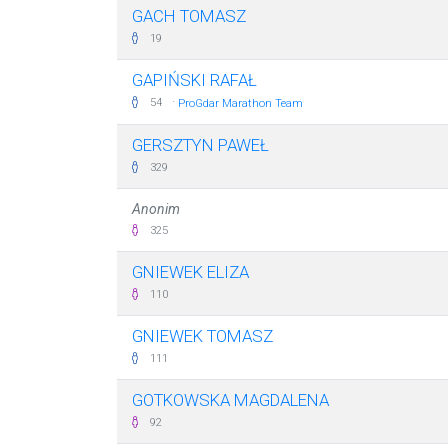
GACH TOMASZ
19
GAPIŃSKI RAFAŁ
·
54
ProGdar Marathon Team
GERSZTYN PAWEŁ
329
Anonim
325
GNIEWEK ELIZA
110
GNIEWEK TOMASZ
111
GOTKOWSKA MAGDALENA
92