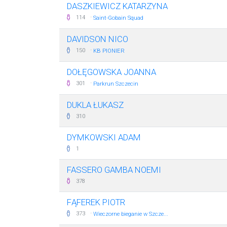
DASZKIEWICZ KATARZYNA
·
114
Saint-Gobain Squad
DAVIDSON NICO
·
150
KB PIONIER
DOŁĘGOWSKA JOANNA
·
301
Parkrun Szczecin
DUKLA ŁUKASZ
310
DYMKOWSKI ADAM
1
FASSERO GAMBA NOEMI
378
FĄFEREK PIOTR
·
373
Wieczorne bieganie w Szcze...