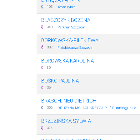
·
103
Team rybka
BŁASZCZYK BOZENA
·
340
Parkrun Szczecin
BORKOWSKA-PILEK EWA
·
307
Fizjobiegacze Szczecin
BOROWSKA KAROLINA
80
BOŚKO PAULINA
364
BRASCH, NEU DIETRICH
·
/
306
DRUŻYNA MOJACUKRZYCA.PL
Runningjunkie
BRZEZIŃSKA SYLWIA
324