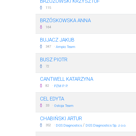
BRZOZOWSKI KRZYSZTOF
115
BRZÓSKOWSKA ANNA
164
BUJACZ JAKUB
·
347
Ampio Team
BUSZ PIOTR
72
CANTWELL KATARZYNA
·
82
PŻM P. P.
CEL EDYTA
·
33
Ostoja Team
CHABIŃSKI ARTUR
·
/
352
DGS Diagnostics
DGS Diagnostics Sp. z o.o.