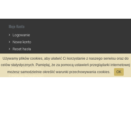
Moje Konto
Logowanie
Nowe konto
Reset hasła
Używamy plików cookies, aby ułatwić Ci korzystanie z naszego serwisu oraz do
Informacje
celów statystycznych. Pamiętaj, że za pomocą ustawień przeglądarki internetowej
Zasady Rejestracji
możesz samodzielnie określić warunki przechowywania cookies.
OK
Polityka Prywatności
Kontakt
Język
Metody płatności