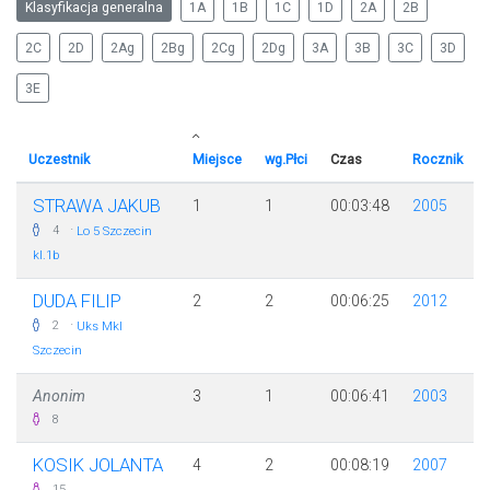
Klasyfikacja generalna
1A
1B
1C
1D
2A
2B
2C
2D
2Ag
2Bg
2Cg
2Dg
3A
3B
3C
3D
3E
Uczestnik
Miejsce
wg.Płci
Czas
Rocznik
STRAWA JAKUB
1
1
00:03:48
2005
·
4
Lo 5 Szczecin
kl.1b
DUDA FILIP
2
2
00:06:25
2012
·
2
Uks Mkl
Szczecin
Anonim
3
1
00:06:41
2003
8
KOSIK JOLANTA
4
2
00:08:19
2007
15