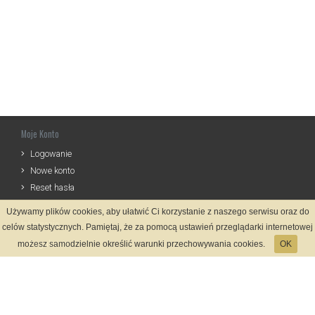
Moje Konto
Logowanie
Nowe konto
Reset hasła
Używamy plików cookies, aby ułatwić Ci korzystanie z naszego serwisu oraz do
Informacje
celów statystycznych. Pamiętaj, że za pomocą ustawień przeglądarki internetowej
Regulamin
możesz samodzielnie określić warunki przechowywania cookies.
OK
Zasady Rejestracji
Polityka Prywatności
Kontakt