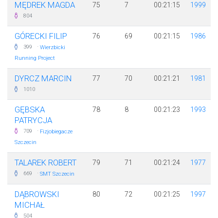
MĘDREK MAGDA
75
7
00:21:15
1999
804
GÓRECKI FILIP
76
69
00:21:15
1986
·
399
Wierzbicki
Running Project
DYRCZ MARCIN
77
70
00:21:21
1981
1010
GĘBSKA
78
8
00:21:23
1993
PATRYCJA
·
709
Fizjobiegacze
Szczecin
TALAREK ROBERT
79
71
00:21:24
1977
·
669
SMT Szczecin
DĄBROWSKI
80
72
00:21:25
1997
MICHAŁ
504