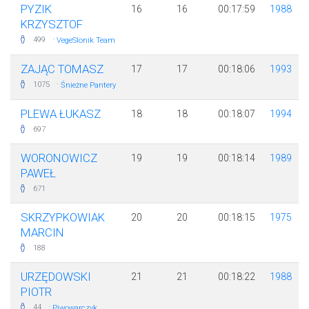
PYZIK
16
16
00:17:59
1988
KRZYSZTOF
·
499
VegeSlonik Team
ZAJĄC TOMASZ
17
17
00:18:06
1993
·
1075
Śnieżne Pantery
PLEWA ŁUKASZ
18
18
00:18:07
1994
697
WORONOWICZ
19
19
00:18:14
1989
PAWEŁ
671
SKRZYPKOWIAK
20
20
00:18:15
1975
MARCIN
188
URZĘDOWSKI
21
21
00:18:22
1988
PIOTR
·
44
Piwowarczyk