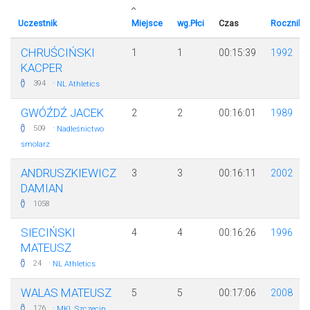
Uczestnik
Miejsce
wg.Płci
Czas
Rocznik
CHRUŚCIŃSKI
1
1
00:15:39
1992
KACPER
·
394
NL Athletics
GWÓŹDŹ JACEK
2
2
00:16:01
1989
·
509
Nadleśnictwo
smolarz
ANDRUSZKIEWICZ
3
3
00:16:11
2002
DAMIAN
1058
SIECIŃSKI
4
4
00:16:26
1996
MATEUSZ
·
24
NL Athletics
WALAS MATEUSZ
5
5
00:17:06
2008
·
176
MKL Szczecin