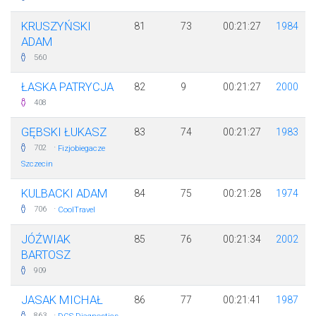
KRUSZYŃSKI
81
73
00:21:27
1984
ADAM
560
ŁASKA PATRYCJA
82
9
00:21:27
2000
408
GĘBSKI ŁUKASZ
83
74
00:21:27
1983
·
702
Fizjobiegacze
Szczecin
KULBACKI ADAM
84
75
00:21:28
1974
·
706
CoolTravel
JÓŹWIAK
85
76
00:21:34
2002
BARTOSZ
909
JASAK MICHAŁ
86
77
00:21:41
1987
·
863