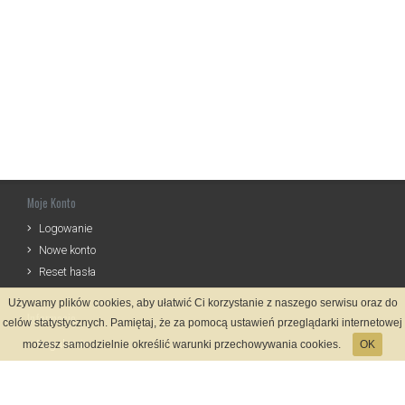
Moje Konto
Logowanie
Nowe konto
Reset hasła
Używamy plików cookies, aby ułatwić Ci korzystanie z naszego serwisu oraz do
Informacje
celów statystycznych. Pamiętaj, że za pomocą ustawień przeglądarki internetowej
Regulamin
możesz samodzielnie określić warunki przechowywania cookies.
OK
Zasady Rejestracji
Polityka Prywatności