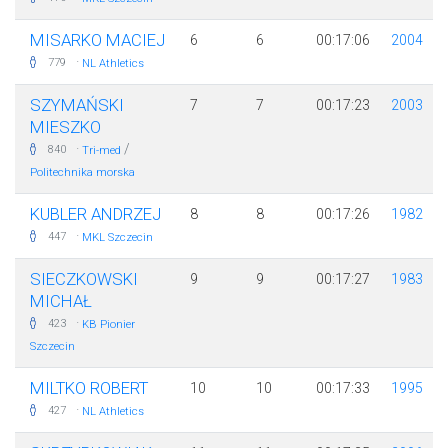
MISARKO MACIEJ
6
6
00:17:06
2004
·
779
NL Athletics
SZYMAŃSKI
7
7
00:17:23
2003
MIESZKO
·
/
840
Tri-med
Politechnika morska
KUBLER ANDRZEJ
8
8
00:17:26
1982
·
447
MKL Szczecin
SIECZKOWSKI
9
9
00:17:27
1983
MICHAŁ
·
423
KB Pionier
Szczecin
MILTKO ROBERT
10
10
00:17:33
1995
·
427
NL Athletics