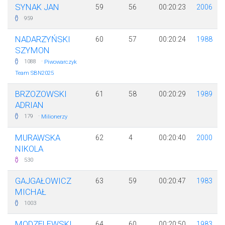
SYNAK JAN
59
56
00:20:23
2006
959
NADARZYŃSKI
60
57
00:20:24
1988
SZYMON
·
1088
Piwowarczyk
Team SBN2025
BRZOZOWSKI
61
58
00:20:29
1989
ADRIAN
·
179
Milionerzy
MURAWSKA
62
4
00:20:40
2000
NIKOLA
530
GAJGAŁOWICZ
63
59
00:20:47
1983
MICHAŁ
1003
MODZELEWSKI
64
60
00:20:50
1983