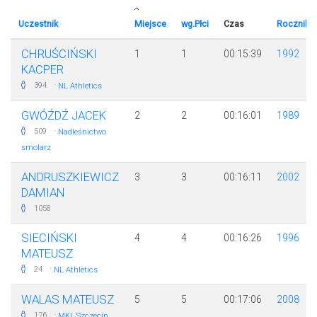
Uczestnik
Miejsce
wg.Płci
Czas
Rocznik
CHRUŚCIŃSKI
1
1
00:15:39
1992
KACPER
·
394
NL Athletics
GWÓŹDŹ JACEK
2
2
00:16:01
1989
·
509
Nadleśnictwo
smolarz
ANDRUSZKIEWICZ
3
3
00:16:11
2002
DAMIAN
1058
SIECIŃSKI
4
4
00:16:26
1996
MATEUSZ
·
24
NL Athletics
WALAS MATEUSZ
5
5
00:17:06
2008
·
176
MKL Szczecin