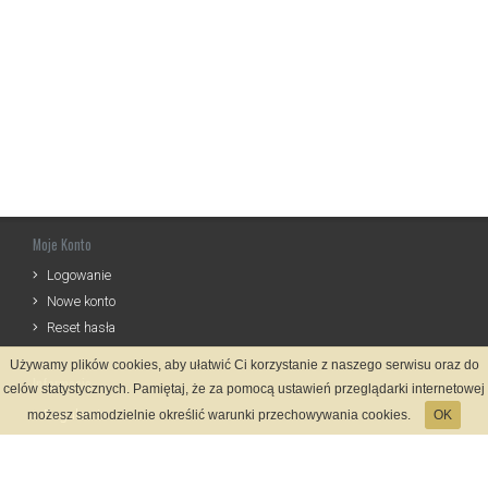
Moje Konto
Logowanie
Nowe konto
Reset hasła
Używamy plików cookies, aby ułatwić Ci korzystanie z naszego serwisu oraz do
Informacje
celów statystycznych. Pamiętaj, że za pomocą ustawień przeglądarki internetowej
Regulamin
możesz samodzielnie określić warunki przechowywania cookies.
OK
Zasady Rejestracji
Polityka Prywatności