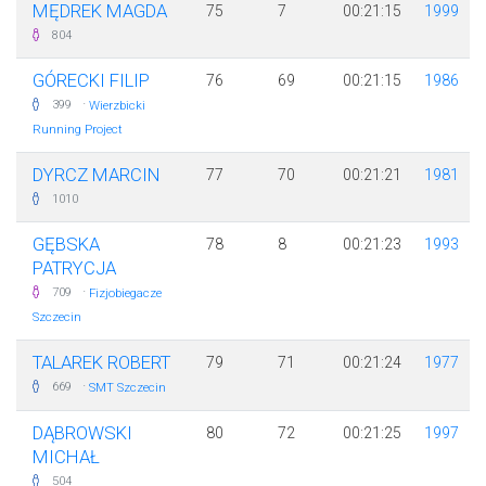
MĘDREK MAGDA
75
7
00:21:15
1999
804
GÓRECKI FILIP
76
69
00:21:15
1986
·
399
Wierzbicki
Running Project
DYRCZ MARCIN
77
70
00:21:21
1981
1010
GĘBSKA
78
8
00:21:23
1993
PATRYCJA
·
709
Fizjobiegacze
Szczecin
TALAREK ROBERT
79
71
00:21:24
1977
·
669
SMT Szczecin
DĄBROWSKI
80
72
00:21:25
1997
MICHAŁ
504