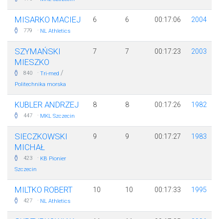
MISARKO MACIEJ
6
6
00:17:06
2004
·
779
NL Athletics
SZYMAŃSKI
7
7
00:17:23
2003
MIESZKO
·
/
840
Tri-med
Politechnika morska
KUBLER ANDRZEJ
8
8
00:17:26
1982
·
447
MKL Szczecin
SIECZKOWSKI
9
9
00:17:27
1983
MICHAŁ
·
423
KB Pionier
Szczecin
MILTKO ROBERT
10
10
00:17:33
1995
·
427
NL Athletics