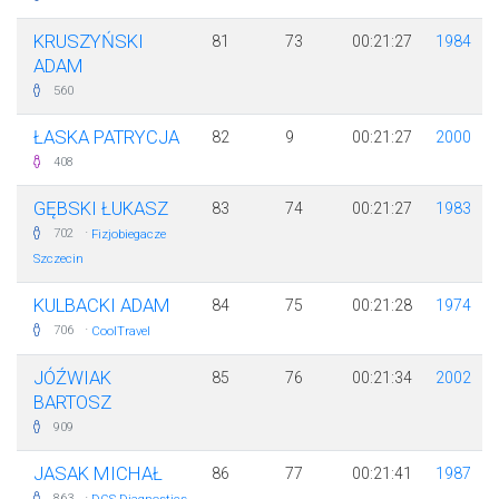
KRUSZYŃSKI
81
73
00:21:27
1984
ADAM
560
ŁASKA PATRYCJA
82
9
00:21:27
2000
408
GĘBSKI ŁUKASZ
83
74
00:21:27
1983
·
702
Fizjobiegacze
Szczecin
KULBACKI ADAM
84
75
00:21:28
1974
·
706
CoolTravel
JÓŹWIAK
85
76
00:21:34
2002
BARTOSZ
909
JASAK MICHAŁ
86
77
00:21:41
1987
·
863