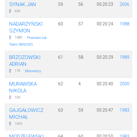
SYNAK JAN
59
56
00:20:23
2006
959
NADARZYŃSKI
60
57
00:20:24
1988
SZYMON
·
1088
Piwowarczyk
Team SBN2025
BRZOZOWSKI
61
58
00:20:29
1989
ADRIAN
·
179
Milionerzy
MURAWSKA
62
4
00:20:40
2000
NIKOLA
530
GAJGAŁOWICZ
63
59
00:20:47
1983
MICHAŁ
1003
MODZELEWSKI
64
60
00:20:50
1983