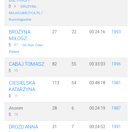
·
9
DRUŻYNA
/
MOJACUKRZYCA.PL
Runningjunkie
BROŻYNA
27
22
00:24:16
1993
MIŁOSZ
·
97
On Run Crew
Poland
CABAJ TOMASZ
82
55
00:33:03
1996
15
CIESIELSKA
113
54
00:48:18
1981
KATARZYNA
71
Anonim
28
6
00:24:19
1987
74
DROZD ANNA
31
7
00:24:52
1991