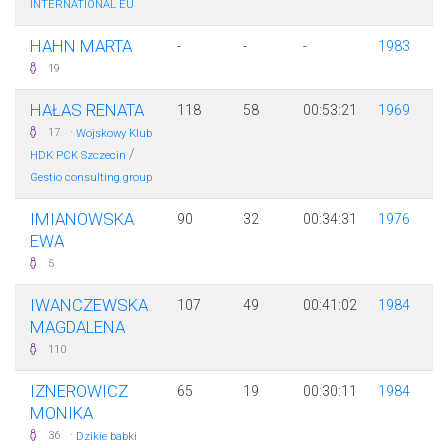
INTERNATIONAL EU
HAHN MARTA
-
-
-
1983
19
HAŁAS RENATA
118
58
00:53:21
1969
·
17
Wojskowy Klub
/
HDK PCK Szczecin
Gestio consulting group
IMIANOWSKA
90
32
00:34:31
1976
EWA
5
IWANCZEWSKA
107
49
00:41:02
1984
MAGDALENA
110
IZNEROWICZ
65
19
00:30:11
1984
MONIKA
·
36
Dzikie babki