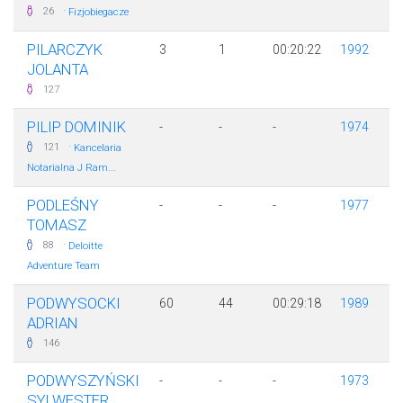
·
26
Fizjobiegacze
PILARCZYK
3
1
00:20:22
1992
JOLANTA
127
PILIP DOMINIK
-
-
-
1974
·
121
Kancelaria
Notarialna J Ram...
PODLEŚNY
-
-
-
1977
TOMASZ
·
88
Deloitte
Adventure Team
PODWYSOCKI
60
44
00:29:18
1989
ADRIAN
146
PODWYSZYŃSKI
-
-
-
1973
SYLWESTER