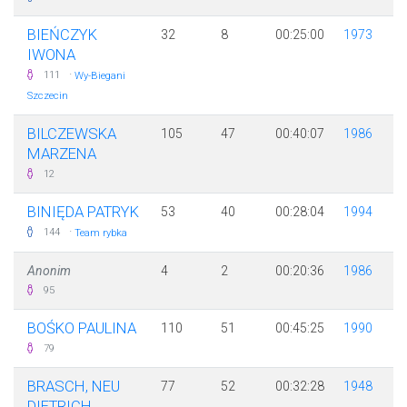
BIEŃCZYK
32
8
00:25:00
1973
IWONA
·
111
Wy-Biegani
Szczecin
BILCZEWSKA
105
47
00:40:07
1986
MARZENA
12
BINIĘDA PATRYK
53
40
00:28:04
1994
·
144
Team rybka
Anonim
4
2
00:20:36
1986
95
BOŚKO PAULINA
110
51
00:45:25
1990
79
BRASCH, NEU
77
52
00:32:28
1948
DIETRICH