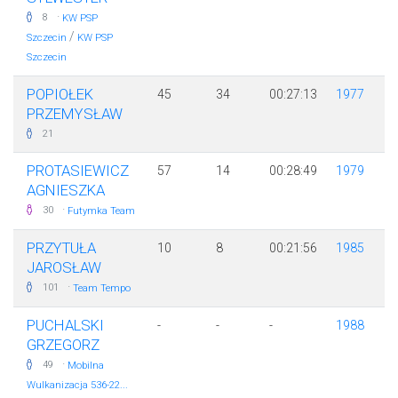
·
8
KW PSP
/
Szczecin
KW PSP
Szczecin
POPIOŁEK
45
34
00:27:13
1977
PRZEMYSŁAW
21
PROTASIEWICZ
57
14
00:28:49
1979
AGNIESZKA
·
30
Futymka Team
PRZYTUŁA
10
8
00:21:56
1985
JAROSŁAW
·
101
Team Tempo
PUCHALSKI
-
-
-
1988
GRZEGORZ
·
49
Mobilna
Wulkanizacja 536-22...