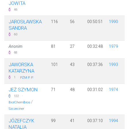
JOWITA
46
JAROSŁAWSKA
116
56
00:50:51
1990
SANDRA
60
Anonim
81
27
00:32:48
1979
68
JAWORSKA
101
43
00:37:36
1993
KATARZYNA
·
1
PŻM P. P.
JEŻ SZYMON
71
48
00:31:02
1974
·
122
/
BiolChemBros
Szczeciner
JÓZEFCZYK
99
41
00:37:10
1994
NATALIA