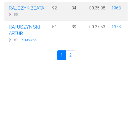
RAJCZYK BEATA
92
34
00:35:08
1968
85
RATUSZYNSKI
51
39
00:27:53
1973
ARTUR
·
69
S-Movens
1
2