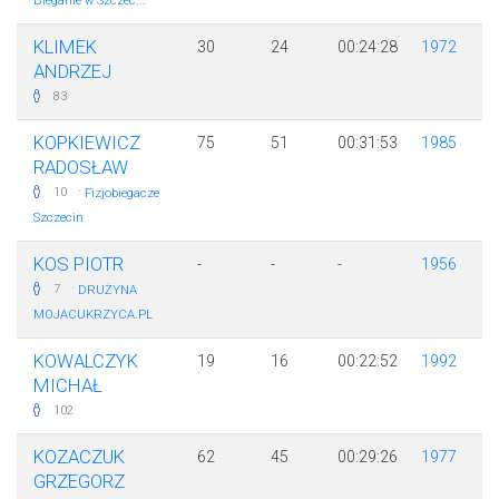
Bieganie w Szczec...
KLIMEK
30
24
00:24:28
1972
ANDRZEJ
83
KOPKIEWICZ
75
51
00:31:53
1985
RADOSŁAW
·
10
Fizjobiegacze
Szczecin
KOS PIOTR
-
-
-
1956
·
7
DRUŻYNA
MOJACUKRZYCA.PL
KOWALCZYK
19
16
00:22:52
1992
MICHAŁ
102
KOZACZUK
62
45
00:29:26
1977
GRZEGORZ