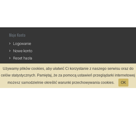
Moje Konto
Logowanie
Nowe konto
Reset hasła
Używamy plików cookies, aby ułatwić Ci korzystanie z naszego serwisu oraz do
Informacje
celów statystycznych. Pamiętaj, że za pomocą ustawień przeglądarki internetowej
Regulamin
możesz samodzielnie określić warunki przechowywania cookies.
OK
Zasady Rejestracji
Polityka Prywatności
Kontakt
Język