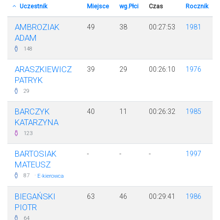
Uczestnik
Miejsce
wg.Płci
Czas
Rocznik
AMBROZIAK
49
38
00:27:53
1981
ADAM
148
ARASZKIEWICZ
39
29
00:26:10
1976
PATRYK
29
BARCZYK
40
11
00:26:32
1985
KATARZYNA
123
BARTOSIAK
-
-
-
1997
MATEUSZ
·
87
E-kierowca
BIEGAŃSKI
63
46
00:29:41
1986
PIOTR
64