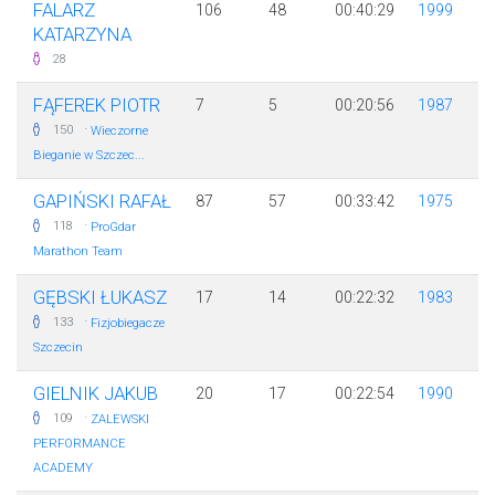
FALARZ
106
48
00:40:29
1999
KATARZYNA
28
FĄFEREK PIOTR
7
5
00:20:56
1987
·
150
Wieczorne
Bieganie w Szczec...
GAPIŃSKI RAFAŁ
87
57
00:33:42
1975
·
118
ProGdar
Marathon Team
GĘBSKI ŁUKASZ
17
14
00:22:32
1983
·
133
Fizjobiegacze
Szczecin
GIELNIK JAKUB
20
17
00:22:54
1990
·
109
ZALEWSKI
PERFORMANCE
ACADEMY