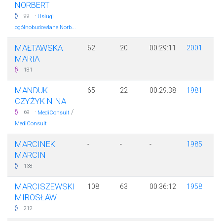
NORBERT
·
99
Usługi
ogólnobudowlane Norb...
MAŁTAWSKA
62
20
00:29:11
2001
MARIA
181
MANDUK
65
22
00:29:38
1981
CZYŻYK NINA
·
/
69
MediConsult
MediConsult
MARCINEK
-
-
-
1985
MARCIN
138
MARCISZEWSKI
108
63
00:36:12
1958
MIROSŁAW
212