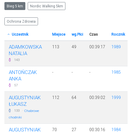
Bieg 5 km
Nordic Walking 5km
Ochrona Zdrowia
Uczestnik
Miejsce
wg.Płci
Czas
Rocznik
ADAMKOWSKA
113
49
00:39:17
1989
NATALIA
143
ANTOŃCZAK
-
-
-
1985
ANKA
57
AUGUSTYNIAK
112
64
00:39:02
1999
ŁUKASZ
·
133
Chabrowe
chodniki
AUGUSTYNIAK
70
27
00:30:16
1984