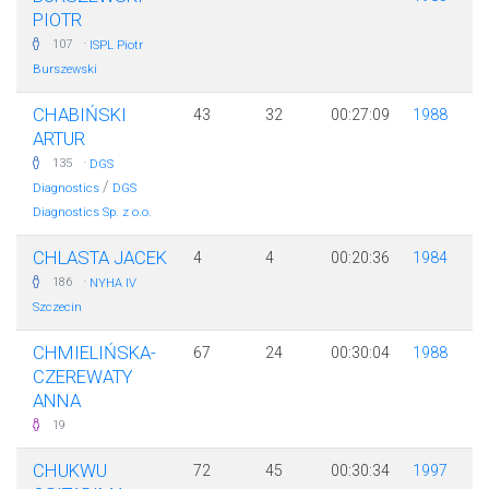
PIOTR
·
107
ISPL Piotr
Burszewski
CHABIŃSKI
43
32
00:27:09
1988
ARTUR
·
135
DGS
/
Diagnostics
DGS
Diagnostics Sp. z o.o.
CHLASTA JACEK
4
4
00:20:36
1984
·
186
NYHA IV
Szczecin
CHMIELIŃSKA-
67
24
00:30:04
1988
CZEREWATY
ANNA
19
CHUKWU
72
45
00:30:34
1997