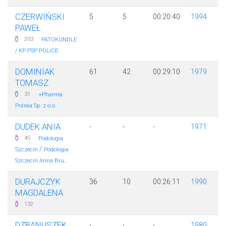
CZERWIŃSKI
5
5
00:20:40
1994
PAWEŁ
·
203
PATOKUNDLE
/ KP PSP POLICE
DOMINIAK
61
42
00:29:10
1979
TOMASZ
·
31
+Pharma
Polska Sp. z o.o.
DUDEK ANIA
-
-
-
1971
·
45
Podologia
/
Szczecin
Podologia
Szczecin Anna Bru...
DURAJCZYK
36
10
00:26:11
1990
MAGDALENA
132
DZBANUSZEK
-
-
-
1980