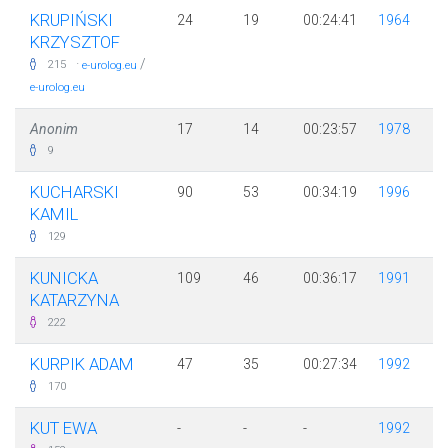
KRUPIŃSKI
24
19
00:24:41
1964
KRZYSZTOF
·
/
215
e-urolog.eu
e-urolog.eu
Anonim
17
14
00:23:57
1978
9
KUCHARSKI
90
53
00:34:19
1996
KAMIL
129
KUNICKA
109
46
00:36:17
1991
KATARZYNA
222
KURPIK ADAM
47
35
00:27:34
1992
170
KUT EWA
-
-
-
1992