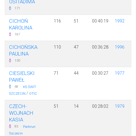
OSITADIMA
171
CICHOŃ
116
51
00:40:19
1992
KAROLINA
197
CICHOŃSKA
110
47
00:36:28
1996
PAULINA
130
CIESIELSKI
71
44
00:30:27
1977
PAWEŁ
·
68
KS ŚWIT
/
SZCZECIN
OTIC
CZECH-
51
14
00:28:02
1979
WOJNACH
KASIA
·
85
Parkrun
Szczecin