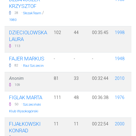
KRZYSZTOF
·
/
28
SlezakTeam
1980
DZIECIOLOWSKA
102
44
00:35:45
1998
LAURA
113
FAJER MARKUS
-
-
-
1948
·
82
Raz Szczecin
Anonim
81
33
00:32:44
2010
109
FIGLAK MARTA
111
48
00:36:38
1976
·
50
Szczeciński
Klub Wysokogórski
FIJAŁKOWSKI
11
11
00:22:54
2000
KONRAD