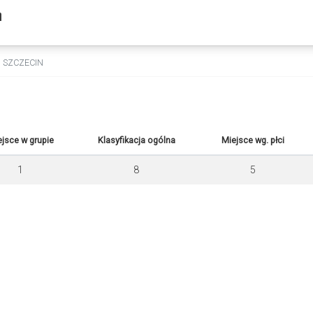
m
 SZCZECIN
jsce w grupie
Klasyfikacja ogólna
Miejsce wg. płci
1
8
5