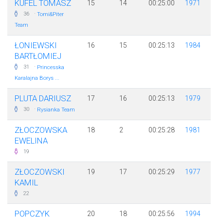
KUFEL TOMASZ
15
14
00:25:00
1971
·
36
Tomi&Piter
Team
ŁONIEWSKI
16
15
00:25:13
1984
BARTŁOMIEJ
·
31
Princesska
Karalajna Borys ...
PLUTA DARIUSZ
17
16
00:25:13
1979
·
30
Rysianka Team
ZŁOCZOWSKA
18
2
00:25:28
1981
EWELINA
19
ZŁOCZOWSKI
19
17
00:25:29
1977
KAMIL
22
POPCZYK
20
18
00:25:56
1994