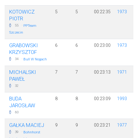
KOTOWICZ
5
5
00:22:35
1973
PIOTR
·
55
PPTeam
Szczecin
GRABOWSKI
6
6
00:23:00
1973
KRZYSZTOF
·
34
Bull W Nogach
MICHALSKI
7
7
00:23:13
1971
PAWEŁ
32
BUDA
8
8
00:23:09
1993
JAROSŁAW
60
GAŁKA MACIEJ
9
9
00:23:21
1977
·
39
Bohnhorst