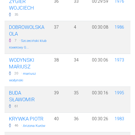
ZYGIER
36
33
00:29:59
1976
WOJCIECH
35
DOBROWOLSKA
37
4
00:30:08
1986
OLA
·
7
Szczeciński klub
rowerowy G...
WODYNSKI
38
34
00:30:06
1973
MARIUSZ
·
20
mariusz
wodynski
BUDA
39
35
00:30:16
1995
SŁAWOMIR
61
KRYWKA PIOTR
40
36
00:30:26
1983
·
46
Arizona Kurów