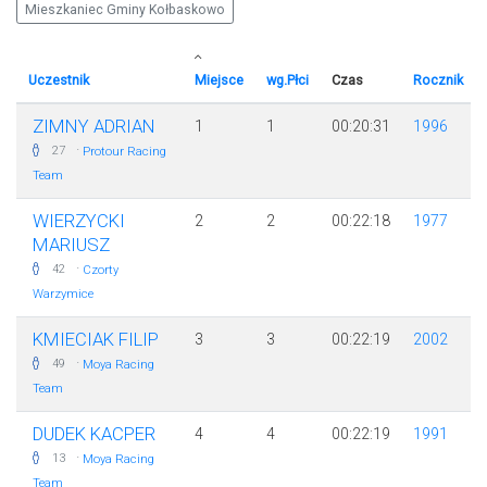
Mieszkaniec Gminy Kołbaskowo
Uczestnik
Miejsce
wg.Płci
Czas
Rocznik
ZIMNY ADRIAN
1
1
00:20:31
1996
·
27
Protour Racing
Team
WIERZYCKI
2
2
00:22:18
1977
MARIUSZ
·
42
Czorty
Warzymice
KMIECIAK FILIP
3
3
00:22:19
2002
·
49
Moya Racing
Team
DUDEK KACPER
4
4
00:22:19
1991
·
13
Moya Racing
Team