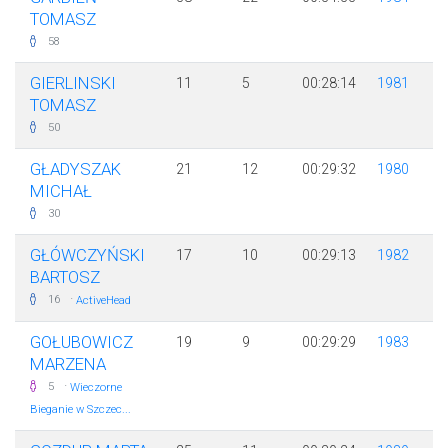
TOMASZ
58
GIERLINSKI
11
5
00:28:14
1981
TOMASZ
50
GŁADYSZAK
21
12
00:29:32
1980
MICHAŁ
30
GŁÓWCZYŃSKI
17
10
00:29:13
1982
BARTOSZ
·
16
ActiveHead
GOŁUBOWICZ
19
9
00:29:29
1983
MARZENA
·
5
Wieczorne
Bieganie w Szczec...