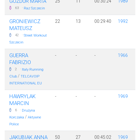
GOZDUR MARTA
25
11
00:30:24
1989
·
63
Raz Szczecin
GRONIEWICZ
22
13
00:29:40
1992
MATEUSZ
·
42
Street Workout
Szczecin
GUERRA
-
-
-
1966
FABRIZIO
·
2
Italy Running
/
Club
TELCAVOIP
INTERNATIONAL EU
HAWRYLAK
-
-
-
1969
MARCIN
·
6
Drużyna
/
Korczaka
Aktywne
Police
JAKUBIAK ANNA
50
27
00:45:02
1969