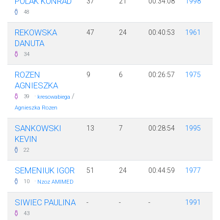
POLAK KONRAD
37
21
00:34:08
1998
48
REKOWSKA
47
24
00:40:53
1961
DANUTA
34
ROZEN
9
6
00:26:57
1975
AGNIESZKA
·
/
39
kresowabiega
Agnieszka Rozen
SANKOWSKI
13
7
00:28:54
1995
KEVIN
22
SEMENIUK IGOR
51
24
00:44:59
1977
·
10
Nzoz AMIMED
SIWIEC PAULINA
-
-
-
1991
43