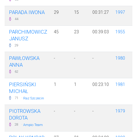
PARADA IWONA
29
15
00:31:27
1997
44
PARCHIMOWICZ
45
23
00:39:03
1955
JANUSZ
29
PAWŁOWSKA
-
-
-
1980
ANNA
62
PIERSIŃSKI
1
1
00:23:10
1981
MICHAŁ
·
71
Raz Szczecin
PIOTROWSKA
-
-
-
1979
DOROTA
·
28
Ampio Team