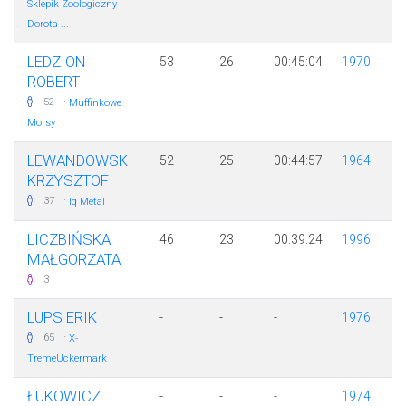
Sklepik Zoologiczny
Dorota ...
LEDZION
53
26
00:45:04
1970
ROBERT
·
52
Muffinkowe
Morsy
LEWANDOWSKI
52
25
00:44:57
1964
KRZYSZTOF
·
37
Iq Metal
LICZBIŃSKA
46
23
00:39:24
1996
MAŁGORZATA
3
LUPS ERIK
-
-
-
1976
·
65
X-
TremeUckermark
ŁUKOWICZ
-
-
-
1974