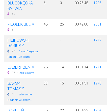
DŁUGOKĘCKA
6
3
00:25:45
1986
SYLWIA
60
FIJOŁEK JULIA
48
25
00:42:00
2001
8
FILIPOWSKI
-
-
-
1972
DARIUSZ
·
27
Świat Biegacza
Fehlau Run Team
GABERT BEATA
28
14
00:31:14
1971
·
17
Dzikie Kuny
GAPSKI
30
15
00:31:51
1976
TOMASZ
·
51
Wieczorne
Bieganie w Szczec...
GARBIEŃ
38
22
00:34:33
1984