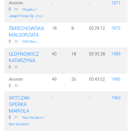
Anonim
-
-
-
1971
·
/
20
Pitupitu
Jaeger Polska Sp. z o.o.
ŚMIECHOWSKA
18
8
00:29:12
1975
MALGORZATA
·
54
ŚDS Recz
ULDYNOWICZ
40
18
00:35:28
1989
KATARZYNA
12
Anonim
49
26
00:43:02
1995
40
WITCZAK-
-
-
-
1960
SPERKA
MARIOLA
·
/
21
Raz Szczecin
Raz Szczecin