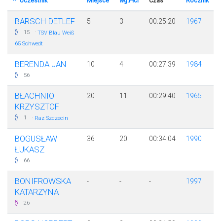
Uczestnik
Miejsce
wg.Płci
Czas
Rocznik
BARSCH DETLEF
5
3
00:25:20
1967
·
15
TSV Blau Weiß
65 Schwedt
BERENDA JAN
10
4
00:27:39
1984
56
BŁACHNIO
20
11
00:29:40
1965
KRZYSZTOF
·
1
Raz Szczecin
BOGUSŁAW
36
20
00:34:04
1990
ŁUKASZ
66
BONIFROWSKA
-
-
-
1997
KATARZYNA
26