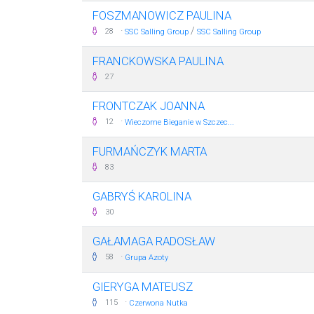
FOSZMANOWICZ PAULINA
·
/
28
SSC Salling Group
SSC Salling Group
FRANCKOWSKA PAULINA
27
FRONTCZAK JOANNA
·
12
Wieczorne Bieganie w Szczec...
FURMAŃCZYK MARTA
83
GABRYŚ KAROLINA
30
GAŁAMAGA RADOSŁAW
·
58
Grupa Azoty
GIERYGA MATEUSZ
·
115
Czerwona Nutka