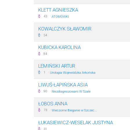
KLETT AGNIESZKA
·
43
ATOMÓWKI
KOWALCZYK SŁAWOMIR
54
KUBICKA KAROLINA
84
LEMIŃSKI ARTUR
·
1
Urologia Wojewódzka Arkońska
LIWUŚ-ŁAPIŃSKA ASIA
·
90
Niezdiagnozowani W Szale
ŁOBOS ANNA
·
73
Wieczorne Bieganie w Szczec...
ŁUKASIEWICZ-WESELAK JUSTYNA
31