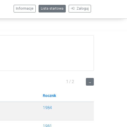
Informacje
Lista startowa
Zaloguj
1 / 2
→
Rocznik
1984
1981