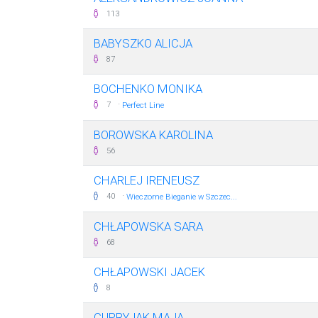
113
BABYSZKO ALICJA
87
BOCHENKO MONIKA
·
7
Perfect Line
BOROWSKA KAROLINA
56
CHARLEJ IRENEUSZ
·
40
Wieczorne Bieganie w Szczec...
CHŁAPOWSKA SARA
68
CHŁAPOWSKI JACEK
8
CUPRYJAK MAJA