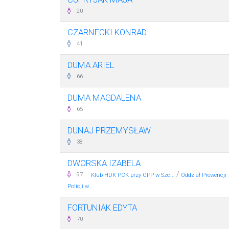
20
CZARNECKI KONRAD
41
DUMA ARIEL
66
DUMA MAGDALENA
65
DUNAJ PRZEMYSŁAW
38
DWORSKA IZABELA
·
/
97
Klub HDK PCK przy OPP w Szc...
Oddział Prewencji
Policji w...
FORTUNIAK EDYTA
70