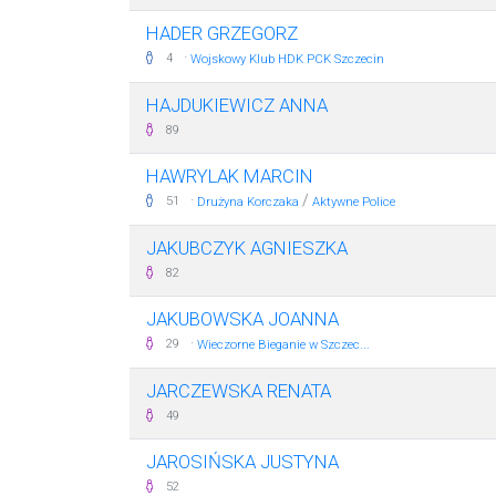
HADER GRZEGORZ
·
4
Wojskowy Klub HDK PCK Szczecin
HAJDUKIEWICZ ANNA
89
HAWRYLAK MARCIN
·
/
51
Drużyna Korczaka
Aktywne Police
JAKUBCZYK AGNIESZKA
82
JAKUBOWSKA JOANNA
·
29
Wieczorne Bieganie w Szczec...
JARCZEWSKA RENATA
49
JAROSIŃSKA JUSTYNA
52