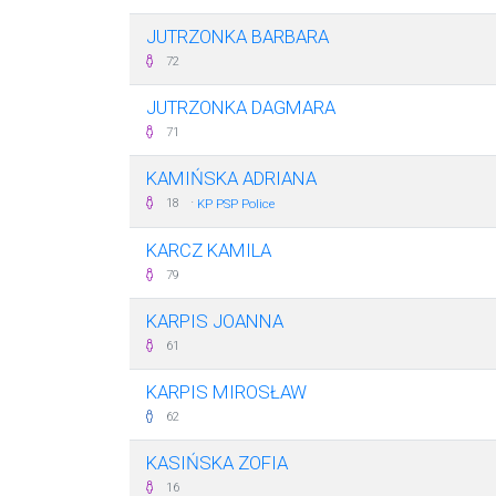
JUTRZONKA BARBARA
72
JUTRZONKA DAGMARA
71
KAMIŃSKA ADRIANA
·
18
KP PSP Police
KARCZ KAMILA
79
KARPIS JOANNA
61
KARPIS MIROSŁAW
62
KASIŃSKA ZOFIA
16