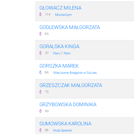
GŁOWACZ MILENA
·
114
MoniaGym
GODLEWSKA MAŁGORZATA
85
GORALSKA KINGA
·
/
37
Pani
Pani
GORSZKA MAREK
·
86
Wieczorne Bieganie w Szczec...
GRZESZCZAK MAŁGORZATA
75
GRZYBOWSKA DOMINIKA
60
GUMOWSKA KAROLINA
·
99
Klub Sarenki