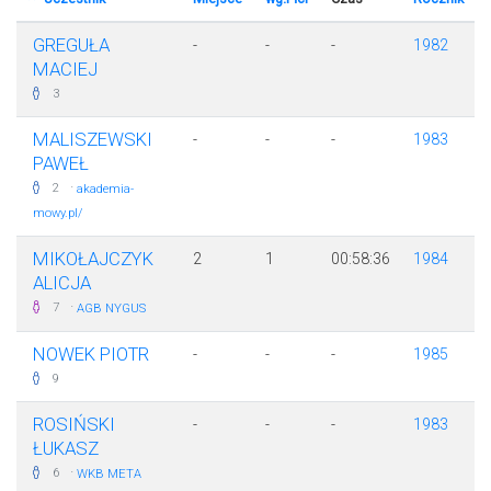
GREGUŁA
-
-
-
1982
MACIEJ
3
MALISZEWSKI
-
-
-
1983
PAWEŁ
·
2
akademia-
mowy.pl/
MIKOŁAJCZYK
2
1
00:58:36
1984
ALICJA
·
7
AGB NYGUS
NOWEK PIOTR
-
-
-
1985
9
ROSIŃSKI
-
-
-
1983
ŁUKASZ
·
6
WKB META