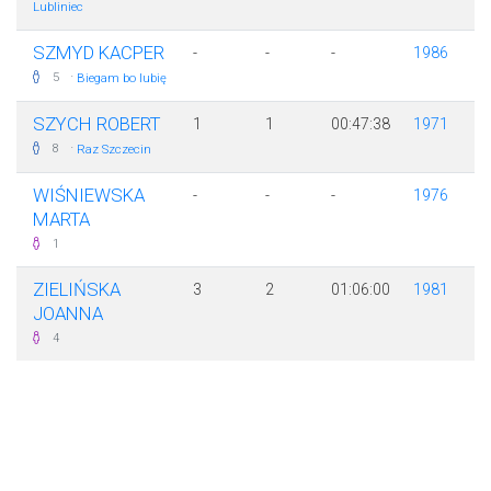
Lubliniec
SZMYD KACPER
-
-
-
1986
·
5
Biegam bo lubię
SZYCH ROBERT
1
1
00:47:38
1971
·
8
Raz Szczecin
WIŚNIEWSKA
-
-
-
1976
MARTA
1
ZIELIŃSKA
3
2
01:06:00
1981
JOANNA
4