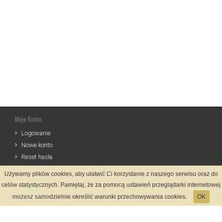
Moje Konto
Logowanie
Nowe konto
Reset hasła
Używamy plików cookies, aby ułatwić Ci korzystanie z naszego serwisu oraz do
Informacje
celów statystycznych. Pamiętaj, że za pomocą ustawień przeglądarki internetowej
Regulamin
możesz samodzielnie określić warunki przechowywania cookies.
OK
Zasady Rejestracji
Polityka Prywatności