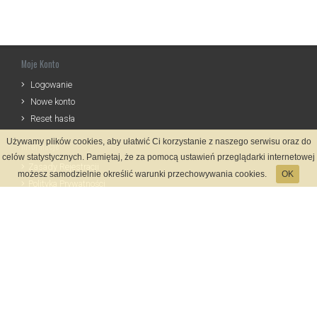
Moje Konto
Logowanie
Nowe konto
Reset hasła
Używamy plików cookies, aby ułatwić Ci korzystanie z naszego serwisu oraz do
Informacje
celów statystycznych. Pamiętaj, że za pomocą ustawień przeglądarki internetowej
Zasady Rejestracji
możesz samodzielnie określić warunki przechowywania cookies.
OK
Polityka Prywatności
Kontakt
Język
Metody płatności