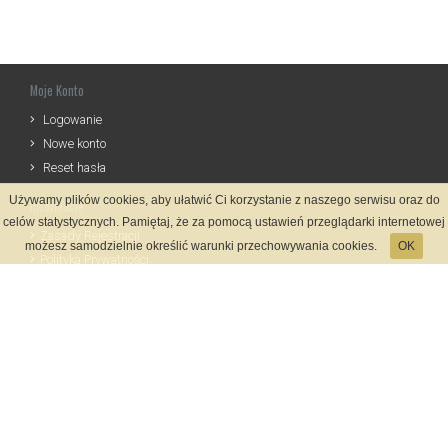
Moje Konto
Logowanie
Nowe konto
Reset hasła
Używamy plików cookies, aby ułatwić Ci korzystanie z naszego serwisu oraz do
Informacje
celów statystycznych. Pamiętaj, że za pomocą ustawień przeglądarki internetowej
Zasady Rejestracji
możesz samodzielnie określić warunki przechowywania cookies.
OK
Polityka Prywatności
Kontakt
Język
Metody płatności