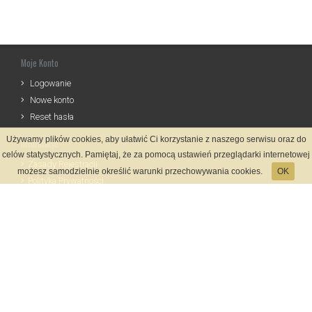
Moje Konto
Logowanie
Nowe konto
Reset hasła
Używamy plików cookies, aby ułatwić Ci korzystanie z naszego serwisu oraz do
Informacje
celów statystycznych. Pamiętaj, że za pomocą ustawień przeglądarki internetowej
Zasady Rejestracji
możesz samodzielnie określić warunki przechowywania cookies.
OK
Polityka Prywatności
Kontakt
Język
Metody płatności