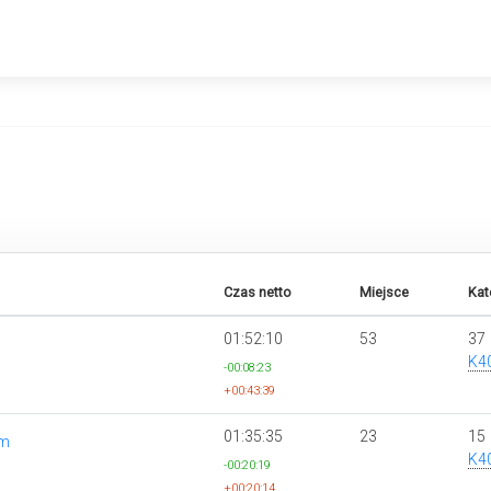
Czas netto
Miejsce
Kat
01:52:10
53
37
K4
-00:08:23
+00:43:39
01:35:35
23
15
km
K4
-00:20:19
+00:20:14