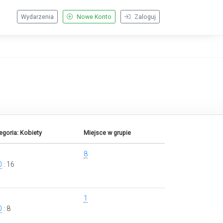
Wydarzenia
Nowe Konto
Zaloguj
egoria: Kobiety
Miejsce w grupie
8
0
: 16
1
0
: 8