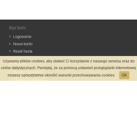
Moje Konto
Logowanie
Nowe konto
Reset hasła
Używamy plików cookies, aby ułatwić Ci korzystanie z naszego serwisu oraz do
Informacje
celów statystycznych. Pamiętaj, że za pomocą ustawień przeglądarki internetowej
Zasady Rejestracji
możesz samodzielnie określić warunki przechowywania cookies.
OK
Polityka Prywatności
Kontakt
Język
Metody płatności