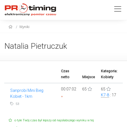
Wyniki
Natalia Pietruczuk
Czas
Kategoria:
netto
Miejsce
Kobiety
00:07:02
65
65
Sanprobi Mini Bieg
K7-8
: 17
Kobiet - 1km
+
53
o tyle Twój czas był lepszy od najsłabszego wyniku w tej