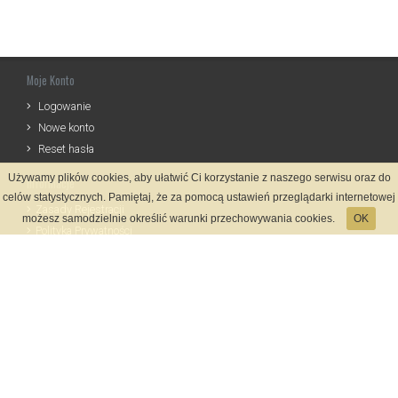
Moje Konto
Logowanie
Nowe konto
Reset hasła
Używamy plików cookies, aby ułatwić Ci korzystanie z naszego serwisu oraz do
Informacje
celów statystycznych. Pamiętaj, że za pomocą ustawień przeglądarki internetowej
Zasady Rejestracji
możesz samodzielnie określić warunki przechowywania cookies.
OK
Polityka Prywatności
Kontakt
Język
Metody płatności