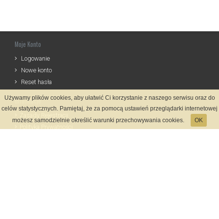
Moje Konto
Logowanie
Nowe konto
Reset hasła
Używamy plików cookies, aby ułatwić Ci korzystanie z naszego serwisu oraz do
Informacje
celów statystycznych. Pamiętaj, że za pomocą ustawień przeglądarki internetowej
Zasady Rejestracji
możesz samodzielnie określić warunki przechowywania cookies.
OK
Polityka Prywatności
Kontakt
Język
Metody płatności