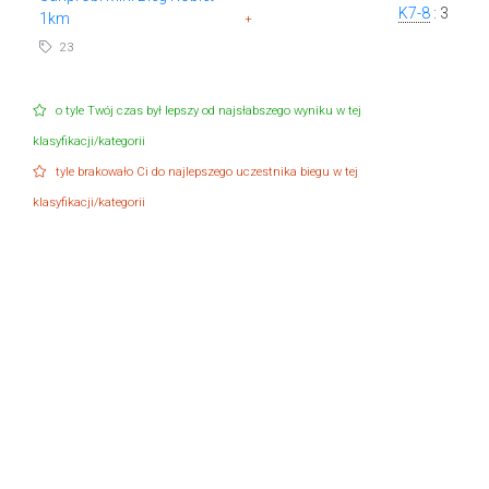
K7-8
: 3
1km
+
23
o tyle Twój czas był lepszy od najsłabszego wyniku w tej
klasyfikacji/kategorii
tyle brakowało Ci do najlepszego uczestnika biegu w tej
klasyfikacji/kategorii