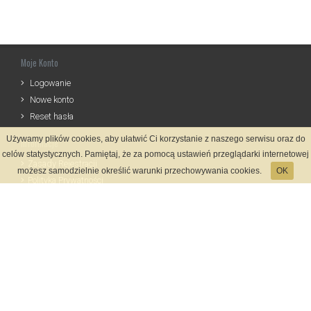
Moje Konto
Logowanie
Nowe konto
Reset hasła
Używamy plików cookies, aby ułatwić Ci korzystanie z naszego serwisu oraz do
Informacje
celów statystycznych. Pamiętaj, że za pomocą ustawień przeglądarki internetowej
Zasady Rejestracji
możesz samodzielnie określić warunki przechowywania cookies.
OK
Polityka Prywatności
Kontakt
Język
Metody płatności