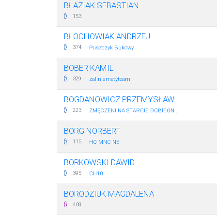
BŁAZIAK SEBASTIAN
153
BŁOCHOWIAK ANDRZEJ
·
374
Puszczyk Bukowy
BOBER KAMIL
·
329
zaliniametyteam
BOGDANOWICZ PRZEMYSŁAW
·
223
ZMĘCZENI NA STARCIE DOBIEGN...
BORG NORBERT
·
115
HQ MNC NE
BORKOWSKI DAWID
·
395
CH10
BORODZIUK MAGDALENA
408