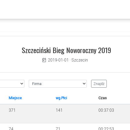
Szczeciński Bieg Noworoczny 2019
2019-01-01
·
Szczecin
Miejsce
wg.Płci
Czas
371
141
00:37:03
74
71
00:22:53