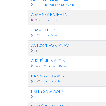
·
/
111
KB PIONIER
KB PIONIER
ADAMSKA BARBARA
·
290
DuoLife Team
ADAMSKI JANUSZ
·
172
DuoLife Team
ANTOSZEWSKI ADAM
311
AUGUŚCIK MARCIN
·
325
Wielgowo na Biegowo
BABIŃSKI SŁAWEK
·
/
192
Hanmon
Hanmon
BAŁDYGA SŁAWEK
101