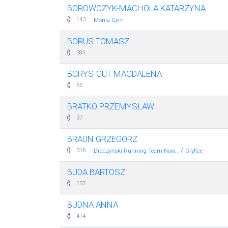
BOROWCZYK-MACHOLA KATARZYNA
·
143
Monia Gym
BORUS TOMASZ
381
BORYS-GUT MAGDALENA
65
BRATKO PRZEMYSŁAW
37
BRAUN GRZEGORZ
·
/
316
Draczyński Running Team Now...
Gryfice
BUDA BARTOSZ
157
BUDNA ANNA
414