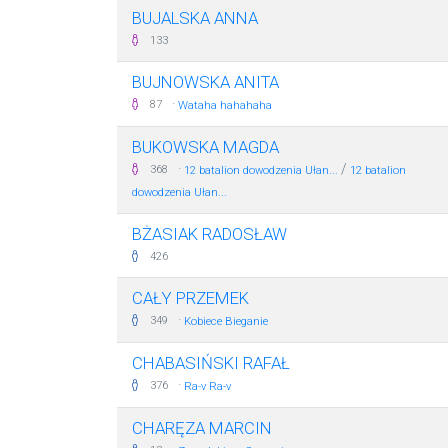
BUJALSKA ANNA
133
BUJNOWSKA ANITA
·
87
Wataha hahahaha
BUKOWSKA MAGDA
·
/
368
12 batalion dowodzenia Ułan...
12 batalion
dowodzenia Ułan...
BŻASIAK RADOSŁAW
426
CAŁY PRZEMEK
·
349
Kobiece Bieganie
CHABASIŃSKI RAFAŁ
·
376
Ra-v Ra-v
CHARĘZA MARCIN