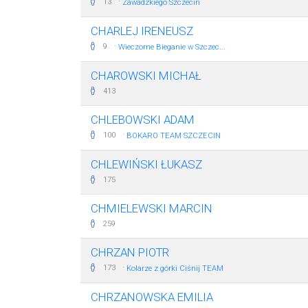
·
13
Zawadzkiego Szczecin
CHARLEJ IRENEUSZ
·
9
Wieczorne Bieganie w Szczec...
CHAROWSKI MICHAŁ
413
CHLEBOWSKI ADAM
·
100
BOKARO TEAM SZCZECIN
CHLEWIŃSKI ŁUKASZ
175
CHMIELEWSKI MARCIN
259
CHRZAN PIOTR
·
173
Kolarze z górki Ciśnij TEAM
CHRZANOWSKA EMILIA