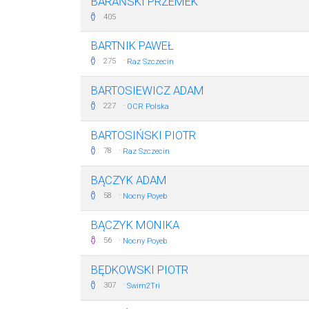
BARAŃSKI PRZEMEK
405
BARTNIK PAWEŁ
·
275
Raz Szczecin
BARTOSIEWICZ ADAM
·
227
OCR Polska
BARTOSIŃSKI PIOTR
·
78
Raz Szczecin
BĄCZYK ADAM
·
58
Nocny Poyeb
BĄCZYK MONIKA
·
56
Nocny Poyeb
BĘDKOWSKI PIOTR
·
307
Swim2Tri