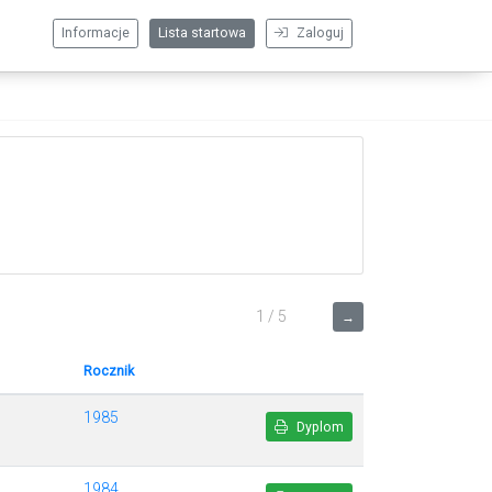
Informacje
Lista startowa
Zaloguj
1 / 5
→
Rocznik
1985
Dyplom
1984