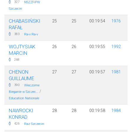
·
327
NSZZFiPW
Szczecin
CHABASIŃSKI
25
25
00:19:54
1976
RAFAŁ
·
383
Ra-v Ra-v
WOJTYSIAK
26
26
00:19:55
1992
MARCIN
268
CHENON
27
27
00:19:57
1981
GUILLAUME
·
390
Wieczorne
/
Bieganie w Szczec...
Education Nationale
NAWROCKI
28
28
00:19:58
1984
KONRAD
·
426
Raz Szczecin