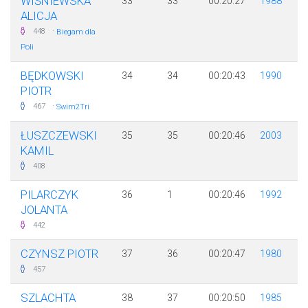
WIŚNIEWSKA
33
33
00:20:27
1988
ALICJA
·
448
Biegam dla
Poli
BĘDKOWSKI
34
34
00:20:43
1990
PIOTR
·
467
Swim2Tri
ŁUSZCZEWSKI
35
35
00:20:46
2003
KAMIL
408
PILARCZYK
36
1
00:20:46
1992
JOLANTA
442
CZYNSZ PIOTR
37
36
00:20:47
1980
457
SZLACHTA
38
37
00:20:50
1985