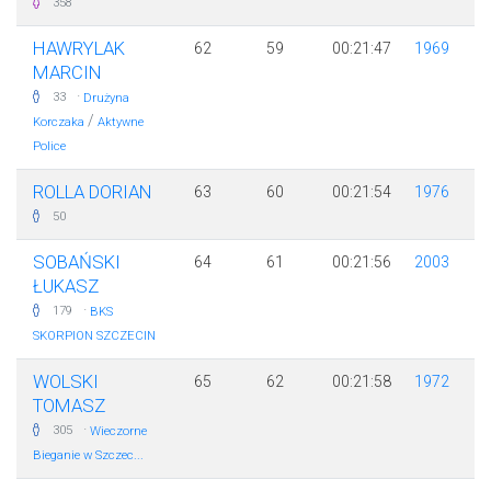
358
HAWRYLAK
62
59
00:21:47
1969
MARCIN
·
33
Drużyna
/
Korczaka
Aktywne
Police
ROLLA DORIAN
63
60
00:21:54
1976
50
SOBAŃSKI
64
61
00:21:56
2003
ŁUKASZ
·
179
BKS
SKORPION SZCZECIN
WOLSKI
65
62
00:21:58
1972
TOMASZ
·
305
Wieczorne
Bieganie w Szczec...