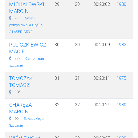
MICHAŁOWSKI
29
29
00:20:02
1980
MARCIN
·
222
Swiat-
pomyslow.pl & Gryfus ...
/
LASER GRYF
POLICZKIEWICZ
30
30
00:20:09
1983
MACIEJ
·
277
Cs Ironman
szczecin
TOMCZAK
31
31
00:20:11
1975
TOMASZ
108
CHARĘZA
32
32
00:20:24
1980
MARCIN
·
66
Zawadzkiego
Szczecin