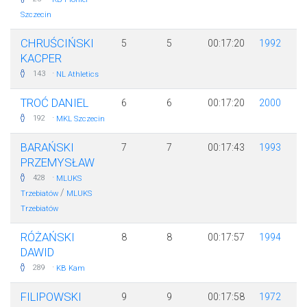
Szczecin
CHRUŚCIŃSKI
5
5
00:17:20
1992
KACPER
·
143
NL Athletics
TROĆ DANIEL
6
6
00:17:20
2000
·
192
MKL Szczecin
BARAŃSKI
7
7
00:17:43
1993
PRZEMYSŁAW
·
428
MLUKS
/
Trzebiatów
MLUKS
Trzebiatów
RÓŻAŃSKI
8
8
00:17:57
1994
DAWID
·
289
KB Kam
FILIPOWSKI
9
9
00:17:58
1972