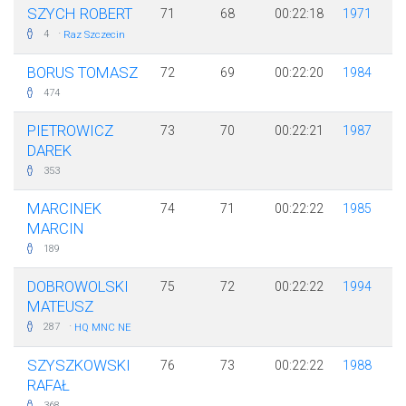
SZYCH ROBERT
71
68
00:22:18
1971
·
4
Raz Szczecin
BORUS TOMASZ
72
69
00:22:20
1984
474
PIETROWICZ
73
70
00:22:21
1987
DAREK
353
MARCINEK
74
71
00:22:22
1985
MARCIN
189
DOBROWOLSKI
75
72
00:22:22
1994
MATEUSZ
·
287
HQ MNC NE
SZYSZKOWSKI
76
73
00:22:22
1988
RAFAŁ
368