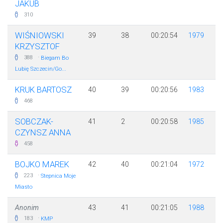
JAKUB
310
WIŚNIOWSKI
39
38
00:20:54
1979
KRZYSZTOF
·
388
Biegam Bo
Lubię Szczecin/Go...
KRUK BARTOSZ
40
39
00:20:56
1983
468
SOBCZAK-
41
2
00:20:58
1985
CZYNSZ ANNA
458
BOJKO MAREK
42
40
00:21:04
1972
·
223
Stepnica Moje
Miasto
Anonim
43
41
00:21:05
1988
·
183
KMP