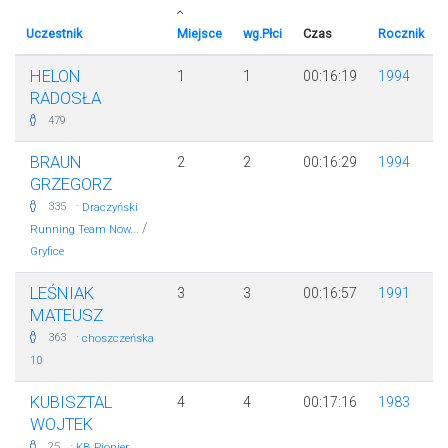
Uczestnik
Miejsce
wg.Płci
Czas
Rocznik
HELON
1
1
00:16:19
1994
RADOSŁA
479
BRAUN
2
2
00:16:29
1994
GRZEGORZ
·
335
Draczyński
/
Running Team Now...
Gryfice
LEŚNIAK
3
3
00:16:57
1991
MATEUSZ
·
363
choszczeńska
10
KUBISZTAL
4
4
00:17:16
1983
WOJTEK
·
25
KB Pionier