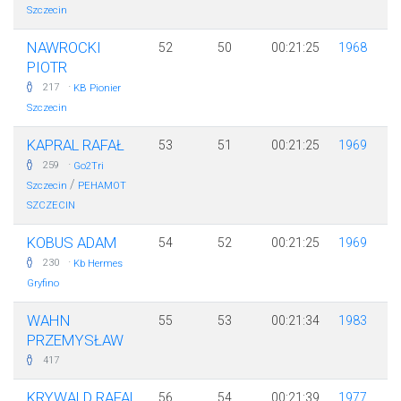
Szczecin
NAWROCKI
52
50
00:21:25
1968
PIOTR
·
217
KB Pionier
Szczecin
KAPRAL RAFAŁ
53
51
00:21:25
1969
·
259
Go2Tri
/
Szczecin
PEHAMOT
SZCZECIN
KOBUS ADAM
54
52
00:21:25
1969
·
230
Kb Hermes
Gryfino
WAHN
55
53
00:21:34
1983
PRZEMYSŁAW
417
KRYWALD RAFAL
56
54
00:21:39
1977