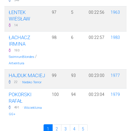
349
ŁENTEK
97
5
00:22:56
1963
WIESŁAW
14
ŁACHACZ
98
6
00:22:57
1983
IRMINA
·
193
/
SwimrunBlondes
Artventura
HAJDUK MACIEJ
99
93
00:23:00
1977
·
22
Niebko Terror
POKORSKI
100
94
00:23:04
1979
RAFAŁ
·
491
Wścieklizna
GG+
1
2
3
4
5