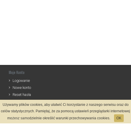
Moje Konto
Logowanie
Nowe konto
Reset hasła
Używamy plików cookies, aby ułatwić Ci korzystanie z naszego serwisu oraz do
Informacje
celów statystycznych. Pamiętaj, że za pomocą ustawień przeglądarki internetowej
Regulamin
możesz samodzielnie określić warunki przechowywania cookies.
OK
Zasady Rejestracji