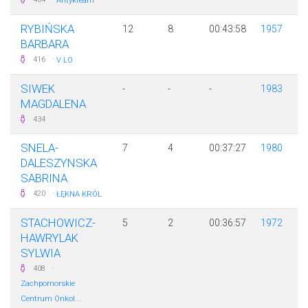
Antykteam
RYBIŃSKA
12
8
00:43:58
1957
BARBARA
·
416
V LO
SIWEK
-
-
-
1983
MAGDALENA
434
SNELA-
7
4
00:37:27
1980
DALESZYNSKA
SABRINA
·
420
ŁĘKNA KRÓL
STACHOWICZ-
5
2
00:36:57
1972
HAWRYLAK
SYLWIA
·
408
Zachpomorskie
Centrum Onkol...