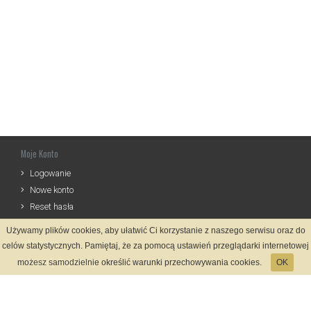
Moje Konto
Logowanie
Nowe konto
Reset hasła
Używamy plików cookies, aby ułatwić Ci korzystanie z naszego serwisu oraz do
Informacje
celów statystycznych. Pamiętaj, że za pomocą ustawień przeglądarki internetowej
Zasady Rejestracji
możesz samodzielnie określić warunki przechowywania cookies.
OK
Polityka Prywatności
Kontakt