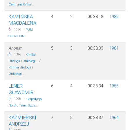
Centrum Onkol...
KAMIŃSKA
4
2
00:38:18
1982
MAGDALENA
·
1056
PUM
SZCZECIN
Anonim
5
3
00:38:33
1981
·
1096
Klinika
/
Urologii i Onkologi...
Klinika Urologii i
Onkologi...
LENER
6
4
00:38:34
1955
SŁAWOMIR
·
1098
Ekspedycja
Nordic Team Szcz...
KAŻMIERSKI
7
5
00:38:37
1964
ANDRZEJ