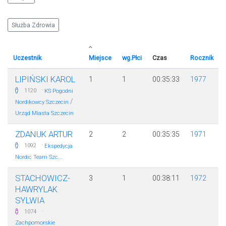
Służba Zdrowia
Uczestnik
Miejsce
wg.Płci
Czas
Rocznik
LIPIŃSKI KAROL
1
1
00:35:33
1977
·
1120
KS Pogodni
/
Nordikowcy Szczecin
Urząd Miasta Szczecin
ZDANUK ARTUR
2
2
00:35:35
1971
·
1092
Ekspedycja
Nordic Team Szc...
STACHOWICZ-
3
1
00:38:11
1972
HAWRYLAK
SYLWIA
·
1074
Zachpomorskie