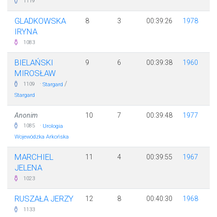
1119
GLADKOWSKA
8
3
00:39:26
1978
IRYNA
1083
BIELAŃSKI
9
6
00:39:38
1960
MIROSŁAW
·
/
1109
Stargard
Stargard
Anonim
10
7
00:39:48
1977
·
1085
Urologia
Wojewódzka Arkońska
MARCHIEL
11
4
00:39:55
1967
JELENA
1023
RUSZAŁA JERZY
12
8
00:40:30
1968
1133