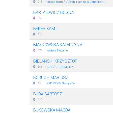
·
/
618
Vulcan team
Vulcan Training & Consultan...
BARTKIEWICZ BOGNA
501
BEKER KAMIL
635
BIAŁKOWSKA KATARZYNA
·
522
Kobiece Bieganie
BIELAŃSKI KRZYSZTOF
·
/
585
1958
CRONIMET.PL
BODUCH MARIUSZ
·
638
NKB ZRYW Namysłów
BUDA BARTOSZ
619
BUKOWSKA MAGDA