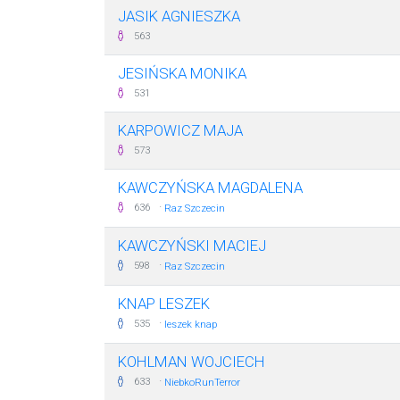
JASIK AGNIESZKA
563
JESIŃSKA MONIKA
531
KARPOWICZ MAJA
573
KAWCZYŃSKA MAGDALENA
·
636
Raz Szczecin
KAWCZYŃSKI MACIEJ
·
598
Raz Szczecin
KNAP LESZEK
·
535
leszek knap
KOHLMAN WOJCIECH
·
633
NiebkoRunTerror