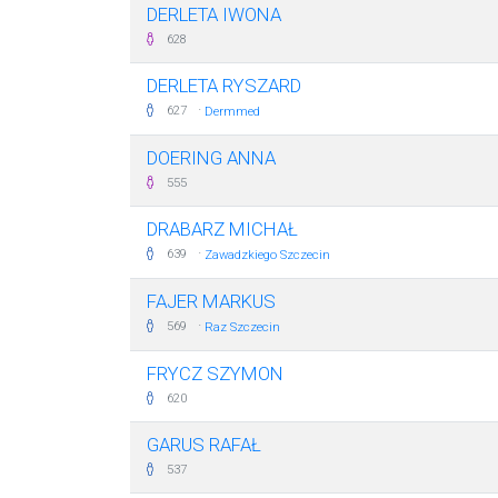
DERLETA IWONA
628
DERLETA RYSZARD
·
627
Dermmed
DOERING ANNA
555
DRABARZ MICHAŁ
·
639
Zawadzkiego Szczecin
FAJER MARKUS
·
569
Raz Szczecin
FRYCZ SZYMON
620
GARUS RAFAŁ
537