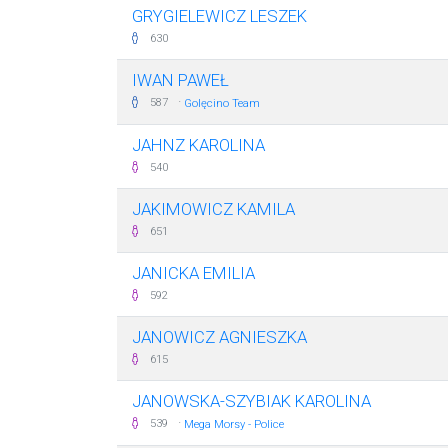
GRYGIELEWICZ LESZEK
630
IWAN PAWEŁ
·
587
Golęcino Team
JAHNZ KAROLINA
540
JAKIMOWICZ KAMILA
651
JANICKA EMILIA
592
JANOWICZ AGNIESZKA
615
JANOWSKA-SZYBIAK KAROLINA
·
539
Mega Morsy - Police