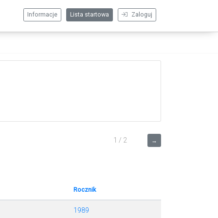
Informacje
Lista startowa
Zaloguj
1 / 2
→
Rocznik
1989