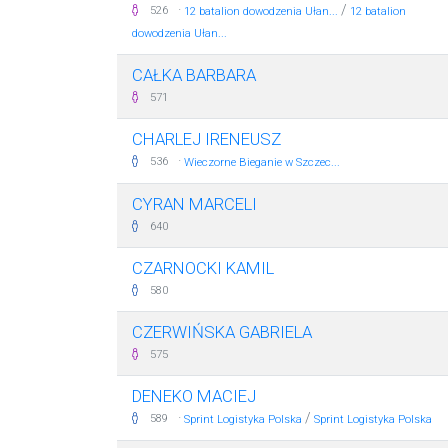
·
/
526
12 batalion dowodzenia Ułan...
12 batalion
dowodzenia Ułan...
CAŁKA BARBARA
571
CHARLEJ IRENEUSZ
·
536
Wieczorne Bieganie w Szczec...
CYRAN MARCELI
640
CZARNOCKI KAMIL
580
CZERWIŃSKA GABRIELA
575
DENEKO MACIEJ
·
/
589
Sprint Logistyka Polska
Sprint Logistyka Polska