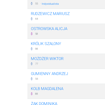
·
55
Indywidualista
RUDZEWICZ MARIUSZ
64
OSTROWSKA ALICJA
58
KRÓLIK SZALONY
98
MOŻDŻER WIKTOR
77
GUMIENNY ANDRZEJ
56
KOLB MAGDALENA
88
ŻAK DOMINIKA