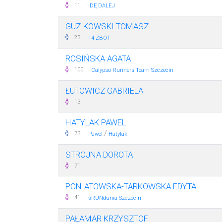
·
11
IDĘ DALEJ
GUZIKOWSKI TOMASZ
·
25
14 ZBOT
ROSIŃSKA AGATA
·
100
Calypso Runners Team Szczecin
ŁUTOWICZ GABRIELA
13
HATYLAK PAWEL
·
/
73
Pawel
Hatylak
STROJNA DOROTA
71
PONIATOWSKA-TARKOWSKA EDYTA
·
41
śRUNdunia Szczecin
PAŁAMAR KRZYSZTOF