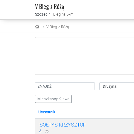
V Bieg z Różą
Szczecin
· Bieg na 5km
V Bieg z Różą
Mieszkańcy Kijewa
Uczestnik
SOŁTYS KRZYSZTOF
76