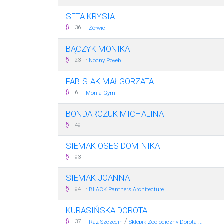
SETA KRYSIA
·
36
Żółwie
BĄCZYK MONIKA
·
23
Nocny Poyeb
FABISIAK MAŁGORZATA
·
6
Monia Gym
BONDARCZUK MICHALINA
49
SIEMAK-OSES DOMINIKA
93
SIEMAK JOANNA
·
94
BLACK Panthers Architecture
KURASIŃSKA DOROTA
·
/
37
Raz Szczecin
Sklepik Zoologiczny Dorota ...