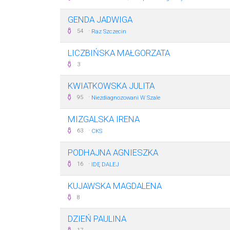
GENDA JADWIGA
·
54
Raz Szczecin
LICZBIŃSKA MAŁGORZATA
3
KWIATKOWSKA JULITA
·
95
Niezdiagnozowani W Szale
MIZGALSKA IRENA
·
63
CKS
PODHAJNA AGNIESZKA
·
16
IDĘ DALEJ
KUJAWSKA MAGDALENA
8
DZIEŃ PAULINA