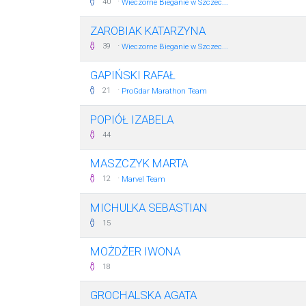
·
40
Wieczorne Bieganie w Szczec...
ZAROBIAK KATARZYNA
·
39
Wieczorne Bieganie w Szczec...
GAPIŃSKI RAFAŁ
·
21
ProGdar Marathon Team
POPIÓŁ IZABELA
44
MASZCZYK MARTA
·
12
Marvel Team
MICHULKA SEBASTIAN
15
MOŻDŻER IWONA
18
GROCHALSKA AGATA