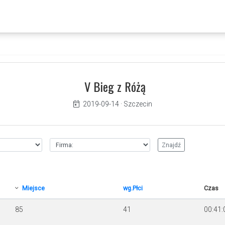
V Bieg z Różą
2019-09-14
·
Szczecin
Miejsce
wg.Płci
Czas
85
41
00:41: