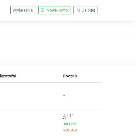
Wydarzenia
Nowe Konto
Zaloguj
Mężczyźni
Rocznik
-
+
4
/ 11
-00:11:36
+00:04:54