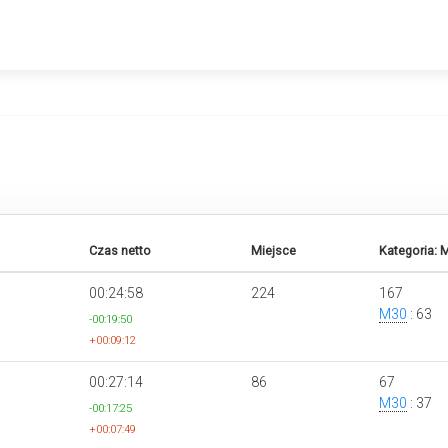
Czas netto
Miejsce
Kategoria: 
00:24:58
224
167
M30
: 63
-00:19:50
+00:09:12
00:27:14
86
67
M30
: 37
-00:17:25
+00:07:49