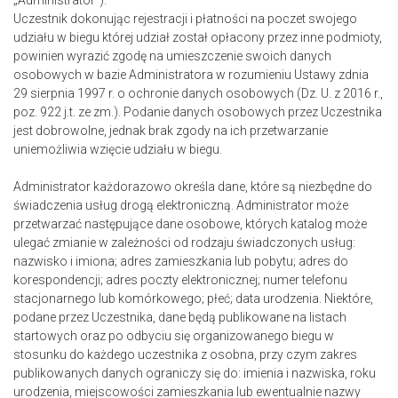
„Administrator”).
Uczestnik dokonując rejestracji i płatności na poczet swojego
udziału w biegu której udział został opłacony przez inne podmioty,
powinien wyrazić zgodę na umieszczenie swoich danych
osobowych w bazie Administratora w rozumieniu Ustawy zdnia
29 sierpnia 1997 r. o ochronie danych osobowych (Dz. U. z 2016 r.,
poz. 922 j.t. ze zm.). Podanie danych osobowych przez Uczestnika
jest dobrowolne, jednak brak zgody na ich przetwarzanie
uniemożliwia wzięcie udziału w biegu.
Administrator każdorazowo określa dane, które są niezbędne do
świadczenia usług drogą elektroniczną. Administrator może
przetwarzać następujące dane osobowe, których katalog może
ulegać zmianie w zależności od rodzaju świadczonych usług:
nazwisko i imiona; adres zamieszkania lub pobytu; adres do
korespondencji; adres poczty elektronicznej; numer telefonu
stacjonarnego lub komórkowego; płeć; data urodzenia. Niektóre,
podane przez Uczestnika, dane będą publikowane na listach
startowych oraz po odbyciu się organizowanego biegu w
stosunku do każdego uczestnika z osobna, przy czym zakres
publikowanych danych ograniczy się do: imienia i nazwiska, roku
urodzenia, miejscowości zamieszkania lub ewentualnie nazwy