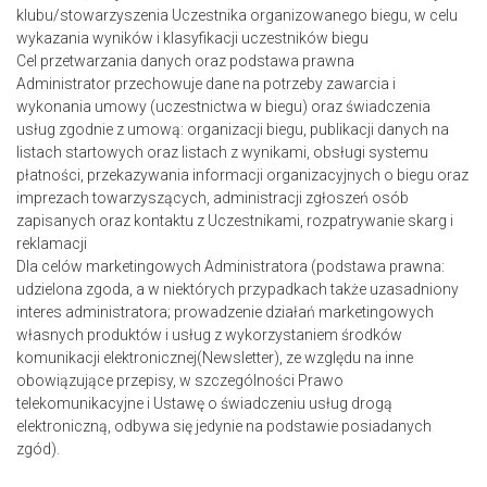
klubu/stowarzyszenia Uczestnika organizowanego biegu, w celu
wykazania wyników i klasyfikacji uczestników biegu
Cel przetwarzania danych oraz podstawa prawna
Administrator przechowuje dane na potrzeby zawarcia i
wykonania umowy (uczestnictwa w biegu) oraz świadczenia
usług zgodnie z umową: organizacji biegu, publikacji danych na
listach startowych oraz listach z wynikami, obsługi systemu
płatności, przekazywania informacji organizacyjnych o biegu oraz
imprezach towarzyszących, administracji zgłoszeń osób
zapisanych oraz kontaktu z Uczestnikami, rozpatrywanie skarg i
reklamacji
Dla celów marketingowych Administratora (podstawa prawna:
udzielona zgoda, a w niektórych przypadkach także uzasadniony
interes administratora; prowadzenie działań marketingowych
własnych produktów i usług z wykorzystaniem środków
komunikacji elektronicznej(Newsletter), ze względu na inne
obowiązujące przepisy, w szczególności Prawo
telekomunikacyjne i Ustawę o świadczeniu usług drogą
elektroniczną, odbywa się jedynie na podstawie posiadanych
zgód).