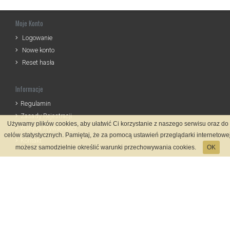
Moje Konto
Logowanie
Nowe konto
Reset hasła
Informacje
Regulamin
Zasady Rejestracji
Używamy plików cookies, aby ułatwić Ci korzystanie z naszego serwisu oraz do
Polityka Prywatności
celów statystycznych. Pamiętaj, że za pomocą ustawień przeglądarki internetowe
Kontakt
możesz samodzielnie określić warunki przechowywania cookies.
OK
Język
Metody płatności