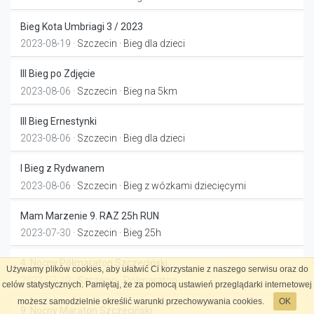
Bieg Kota Umbriagi 3 / 2023
2023-08-19 ·
Szczecin
· Bieg dla dzieci
III Bieg po Zdjęcie
2023-08-06 ·
Szczecin
· Bieg na 5km
III Bieg Ernestynki
2023-08-06 ·
Szczecin
· Bieg dla dzieci
I Bieg z Rydwanem
2023-08-06 ·
Szczecin
· Bieg z wózkami dziecięcymi
Mam Marzenie 9. RAZ 25h RUN
2023-07-30 ·
Szczecin
· Bieg 25h
4. Nocny Półmaraton Szczeciński
Używamy plików cookies, aby ułatwić Ci korzystanie z naszego serwisu oraz do
2023-07-29 ·
Szczecin
· Półmaraton
celów statystycznych. Pamiętaj, że za pomocą ustawień przeglądarki internetowej
możesz samodzielnie określić warunki przechowywania cookies.
OK
9. Nocny Maraton Szczeciński