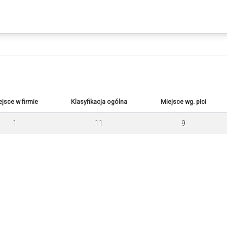
ejsce w firmie
Klasyfikacja ogólna
Miejsce wg. płci
1
11
9