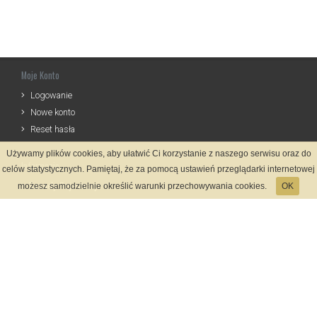
Moje Konto
Logowanie
Nowe konto
Reset hasła
Używamy plików cookies, aby ułatwić Ci korzystanie z naszego serwisu oraz do
Informacje
celów statystycznych. Pamiętaj, że za pomocą ustawień przeglądarki internetowej
Zasady Rejestracji
możesz samodzielnie określić warunki przechowywania cookies.
OK
Polityka Prywatności
Kontakt
Język
Metody płatności