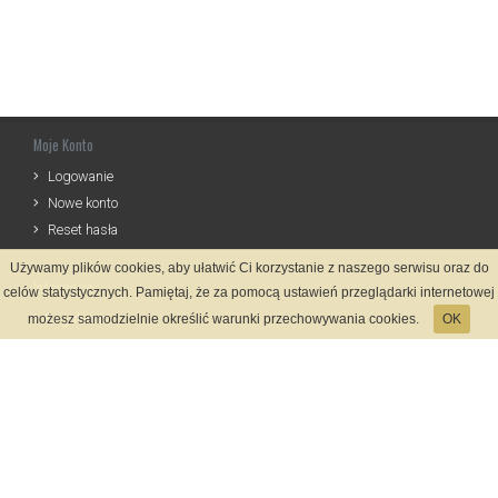
Moje Konto
Logowanie
Nowe konto
Reset hasła
Używamy plików cookies, aby ułatwić Ci korzystanie z naszego serwisu oraz do
Informacje
celów statystycznych. Pamiętaj, że za pomocą ustawień przeglądarki internetowej
Regulamin
możesz samodzielnie określić warunki przechowywania cookies.
OK
Zasady Rejestracji
Polityka Prywatności
Kontakt
Język