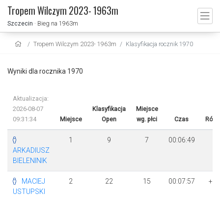
Tropem Wilczym 2023- 1963m
Szczecin
· Bieg na 1963m
Tropem Wilczym 2023- 1963m
Klasyfikacja rocznik 1970
Wyniki dla rocznika 1970
Aktualizacja:
2026-08-07
Klasyfikacja
Miejsce
09:31:34
Miejsce
Open
wg. płci
Czas
Różn
1
9
7
00:06:49
ARKADIUSZ
BIELENINIK
MACIEJ
2
22
15
00:07:57
+ 
USTUPSKI
8