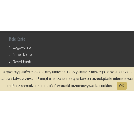
Moje Konto
Logowanie
Nowe konto
Reset hasła
Używamy plików cookies, aby ułatwić Ci korzystanie z naszego serwisu oraz do
Informacje
celów statystycznych. Pamiętaj, że za pomocą ustawień przeglądarki internetowej
Regulamin
możesz samodzielnie określić warunki przechowywania cookies.
OK
Zasady Rejestracji
Polityka Prywatności
Kontakt
Język