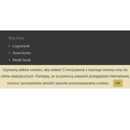
Moje Konto
Logowanie
Nowe konto
Reset hasła
Używamy plików cookies, aby ułatwić Ci korzystanie z naszego serwisu oraz do
Informacje
celów statystycznych. Pamiętaj, że za pomocą ustawień przeglądarki internetowej
Regulamin
możesz samodzielnie określić warunki przechowywania cookies.
OK
Zasady Rejestracji
Polityka Prywatności
Kontakt
Język