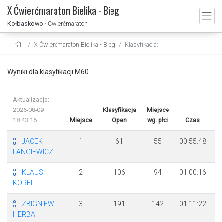
X Ćwierćmaraton Bielika - Bieg
Kołbaskowo
· Ćwierćmaraton
X Ćwierćmaraton Bielika - Bieg
Klasyfikacja:
Wyniki dla klasyfikacji M60
Aktualizacja:
2026-08-09
Klasyfikacja
Miejsce
18:43:16
Miejsce
Open
wg. płci
Czas
R
JACEK
1
61
55
00:55:48
LANGIEWICZ
KLAUS
2
106
94
01:00:16
KORELL
ZBIGNIEW
3
191
142
01:11:22
+
HERBA