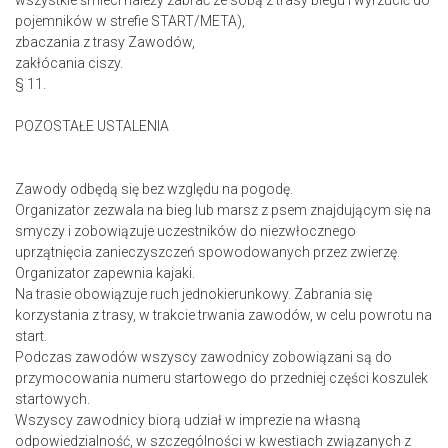
wszystkie śmieci należy zabrać ze sobą z trasy biegu i wyrzucić do
pojemników w strefie START/META),
zbaczania z trasy Zawodów,
zakłócania ciszy.
§ 11.
POZOSTAŁE USTALENIA
Zawody odbędą się bez względu na pogodę.
Organizator zezwala na bieg lub marsz z psem znajdującym się na
smyczy i zobowiązuje uczestników do niezwłocznego
uprzątnięcia zanieczyszczeń spowodowanych przez zwierzę.
Organizator zapewnia kajaki.
Na trasie obowiązuje ruch jednokierunkowy. Zabrania się
korzystania z trasy, w trakcie trwania zawodów, w celu powrotu na
start.
Podczas zawodów wszyscy zawodnicy zobowiązani są do
przymocowania numeru startowego do przedniej części koszulek
startowych.
Wszyscy zawodnicy biorą udział w imprezie na własną
odpowiedzialność, w szczególności w kwestiach związanych z