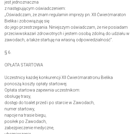
jest jednoznaczna
z następującym oświadczeniem:
„Oświadczam, że znam regulamin imprezy pn. XII Ćwierćmaraton
Bielika i zobowiązuję się
do jego przestrzegania. Niniejszym oświadczam, że nie posiadam
przeciwwskazań zdrowotnych i jestem osobą zdolną do udziału w
zawodach, a także startuję na własną odpowiedzialność”.
§ 6.
OPŁATA STARTOWA
Uczestnicy każdej konkurencji XII Ćwierćmaratronu Bielika
ponoszą koszty opłaty startowej.
Opłata startowa zapewnia uczestnikom:
obsługę trasy,
dostęp do toalet przed i po starcie w Zawodach,
numer startowy,
napoje na trasie biegu,
posiłek po Zawodach,
zabezpieczenie medyczne,