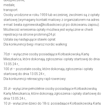
ubezpieczenie,
medale,
transport.
Osoby urodzone w roku 1959 lub wcześniej, zwolnieni są z opłaty
startowej (wymagany kontakt mailowy z organizatorem na adres
e-mail: beata.sypniewska@kolbaskowo.pl po dokowaniu zapisu).
Możliwość wniesienia opłaty możliwa jest wyłącznie w chwili
rejestracji na stronie protiming24.pl.
Ustala się następujące stawki opłat:
Dla konkurencji bieg i marsz nordic walking:
70zł – wyłącznie osoby posiadające Kołbaskowską Kartę
Mieszkańca, które dokonają zgłoszenia i opłaty startowej do dnia
13.05.24 r.,
100 zł – pozostałe osoby, które dokonają zgłoszenia i opłaty
startowej do dnia 13.05.24 r.,
Dla konkurencji rekreacyjny rajd rowerowy:
35 zł - wyłącznie pełnoletnie osoby posiadające Kołbaskowską
Kartę Mieszkańca, które dokonają zgłoszenia i opłaty startowej do
dnia 13.05.24 r.,
10 zł - wyłącznie dzieci do 18 rż. posiadające Kołbaskowską Kartę