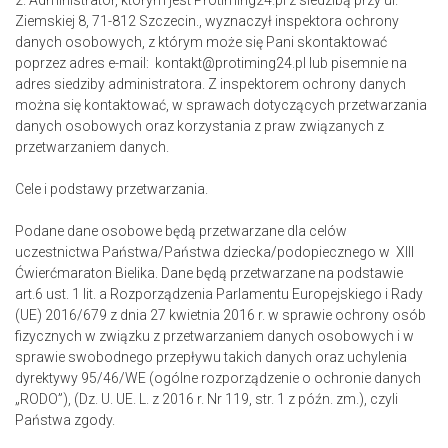
2. Administrator, którym jest Protiming24.pl z siedzibą przy ul.
Ziemskiej 8, 71-812 Szczecin., wyznaczył inspektora ochrony
danych osobowych, z którym może się Pani skontaktować
poprzez adres e-mail: kontakt@protiming24.pl lub pisemnie na
adres siedziby administratora. Z inspektorem ochrony danych
można się kontaktować, w sprawach dotyczących przetwarzania
danych osobowych oraz korzystania z praw związanych z
przetwarzaniem danych.
Cele i podstawy przetwarzania.
Podane dane osobowe będą przetwarzane dla celów
uczestnictwa Państwa/Państwa dziecka/podopiecznego w XIII
Ćwierćmaraton Bielika. Dane będą przetwarzane na podstawie
art.6 ust. 1 lit. a Rozporządzenia Parlamentu Europejskiego i Rady
(UE) 2016/679 z dnia 27 kwietnia 2016 r. w sprawie ochrony osób
fizycznych w związku z przetwarzaniem danych osobowych i w
sprawie swobodnego przepływu takich danych oraz uchylenia
dyrektywy 95/46/WE (ogólne rozporządzenie o ochronie danych
„RODO”), (Dz. U. UE. L. z 2016 r. Nr 119, str. 1 z późn. zm.), czyli
Państwa zgody.