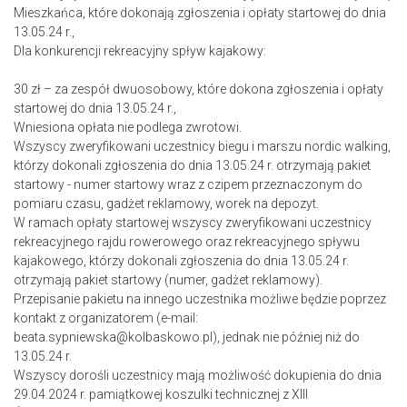
Mieszkańca, które dokonają zgłoszenia i opłaty startowej do dnia
13.05.24 r.,
Dla konkurencji rekreacyjny spływ kajakowy:
30 zł – za zespół dwuosobowy, które dokona zgłoszenia i opłaty
startowej do dnia 13.05.24 r.,
Wniesiona opłata nie podlega zwrotowi.
Wszyscy zweryfikowani uczestnicy biegu i marszu nordic walking,
którzy dokonali zgłoszenia do dnia 13.05.24 r. otrzymają pakiet
startowy - numer startowy wraz z czipem przeznaczonym do
pomiaru czasu, gadżet reklamowy, worek na depozyt.
W ramach opłaty startowej wszyscy zweryfikowani uczestnicy
rekreacyjnego rajdu rowerowego oraz rekreacyjnego spływu
kajakowego, którzy dokonali zgłoszenia do dnia 13.05.24 r.
otrzymają pakiet startowy (numer, gadżet reklamowy).
Przepisanie pakietu na innego uczestnika możliwe będzie poprzez
kontakt z organizatorem (e-mail:
beata.sypniewska@kolbaskowo.pl), jednak nie później niż do
13.05.24 r.
Wszyscy dorośli uczestnicy mają możliwość dokupienia do dnia
29.04.2024 r. pamiątkowej koszulki technicznej z XIII