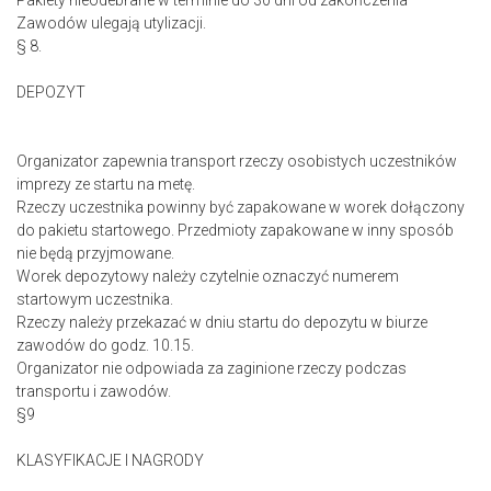
Pakiety nieodebrane w terminie do 30 dni od zakończenia
Zawodów ulegają utylizacji.
§ 8.
DEPOZYT
Organizator zapewnia transport rzeczy osobistych uczestników
imprezy ze startu na metę.
Rzeczy uczestnika powinny być zapakowane w worek dołączony
do pakietu startowego. Przedmioty zapakowane w inny sposób
nie będą przyjmowane.
Worek depozytowy należy czytelnie oznaczyć numerem
startowym uczestnika.
Rzeczy należy przekazać w dniu startu do depozytu w biurze
zawodów do godz. 10.15.
Organizator nie odpowiada za zaginione rzeczy podczas
transportu i zawodów.
§9
KLASYFIKACJE I NAGRODY