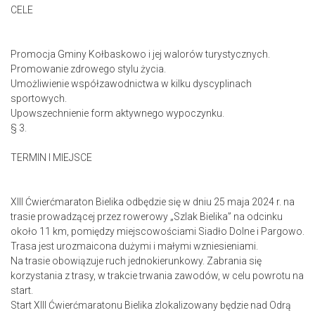
CELE
Promocja Gminy Kołbaskowo i jej walorów turystycznych.
Promowanie zdrowego stylu życia.
Umożliwienie współzawodnictwa w kilku dyscyplinach
sportowych.
Upowszechnienie form aktywnego wypoczynku.
§ 3.
TERMIN I MIEJSCE
XIII Ćwierćmaraton Bielika odbędzie się w dniu 25 maja 2024 r. na
trasie prowadzącej przez rowerowy „Szlak Bielika” na odcinku
około 11 km, pomiędzy miejscowościami Siadło Dolne i Pargowo.
Trasa jest urozmaicona dużymi i małymi wzniesieniami.
Na trasie obowiązuje ruch jednokierunkowy. Zabrania się
korzystania z trasy, w trakcie trwania zawodów, w celu powrotu na
start.
Start XIII Ćwierćmaratonu Bielika zlokalizowany będzie nad Odrą