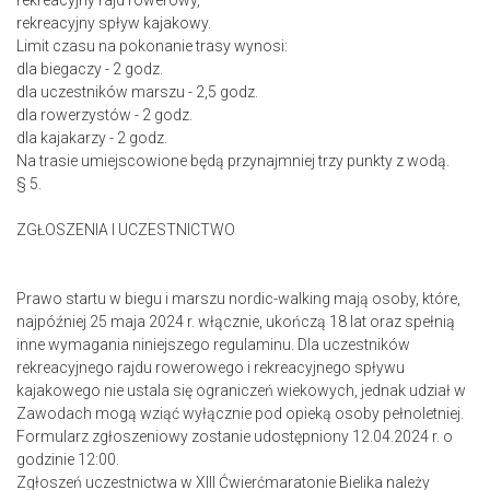
rekreacyjny rajd rowerowy,
rekreacyjny spływ kajakowy.
Limit czasu na pokonanie trasy wynosi:
dla biegaczy - 2 godz.
dla uczestników marszu - 2,5 godz.
dla rowerzystów - 2 godz.
dla kajakarzy - 2 godz.
Na trasie umiejscowione będą przynajmniej trzy punkty z wodą.
§ 5.
ZGŁOSZENIA I UCZESTNICTWO
Prawo startu w biegu i marszu nordic-walking mają osoby, które,
najpóźniej 25 maja 2024 r. włącznie, ukończą 18 lat oraz spełnią
inne wymagania niniejszego regulaminu. Dla uczestników
rekreacyjnego rajdu rowerowego i rekreacyjnego spływu
kajakowego nie ustala się ograniczeń wiekowych, jednak udział w
Zawodach mogą wziąć wyłącznie pod opieką osoby pełnoletniej.
Formularz zgłoszeniowy zostanie udostępniony 12.04.2024 r. o
godzinie 12:00.
Zgłoszeń uczestnictwa w XIII Ćwierćmaratonie Bielika należy