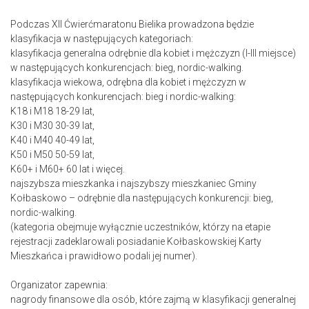
Podczas XII Ćwierćmaratonu Bielika prowadzona będzie
klasyfikacja w następujących kategoriach:
klasyfikacja generalna odrębnie dla kobiet i mężczyzn (I-III miejsce)
w następujących konkurencjach: bieg, nordic-walking.
klasyfikacja wiekowa, odrębna dla kobiet i mężczyzn w
następujących konkurencjach: bieg i nordic-walking:
K18 i M18 18-29 lat,
K30 i M30 30-39 lat,
K40 i M40 40-49 lat,
K50 i M50 50-59 lat,
K60+ i M60+ 60 lat i więcej.
najszybsza mieszkanka i najszybszy mieszkaniec Gminy
Kołbaskowo – odrębnie dla następujących konkurencji: bieg,
nordic-walking.
(kategoria obejmuje wyłącznie uczestników, którzy na etapie
rejestracji zadeklarowali posiadanie Kołbaskowskiej Karty
Mieszkańca i prawidłowo podali jej numer).
Organizator zapewnia:
nagrody finansowe dla osób, które zajmą w klasyfikacji generalnej