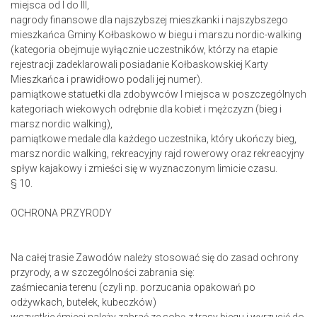
miejsca od I do III,
nagrody finansowe dla najszybszej mieszkanki i najszybszego
mieszkańca Gminy Kołbaskowo w biegu i marszu nordic-walking
(kategoria obejmuje wyłącznie uczestników, którzy na etapie
rejestracji zadeklarowali posiadanie Kołbaskowskiej Karty
Mieszkańca i prawidłowo podali jej numer).
pamiątkowe statuetki dla zdobywców I miejsca w poszczególnych
kategoriach wiekowych odrębnie dla kobiet i mężczyzn (bieg i
marsz nordic walking),
pamiątkowe medale dla każdego uczestnika, który ukończy bieg,
marsz nordic walking, rekreacyjny rajd rowerowy oraz rekreacyjny
spływ kajakowy i zmieści się w wyznaczonym limicie czasu.
§ 10.
OCHRONA PRZYRODY
Na całej trasie Zawodów należy stosować się do zasad ochrony
przyrody, a w szczególności zabrania się:
zaśmiecania terenu (czyli np. porzucania opakowań po
odżywkach, butelek, kubeczków)