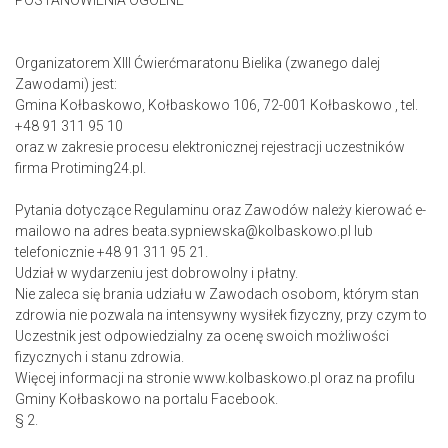
POSTANOWIENIA OGÓLNE
Organizatorem XIII Ćwierćmaratonu Bielika (zwanego dalej
Zawodami) jest:
Gmina Kołbaskowo, Kołbaskowo 106, 72-001 Kołbaskowo , tel.
+48 91 311 95 10
oraz w zakresie procesu elektronicznej rejestracji uczestników
firma Protiming24.pl.
Pytania dotyczące Regulaminu oraz Zawodów należy kierować e-
mailowo na adres beata.sypniewska@kolbaskowo.pl lub
telefonicznie +48 91 311 95 21.
Udział w wydarzeniu jest dobrowolny i płatny.
Nie zaleca się brania udziału w Zawodach osobom, którym stan
zdrowia nie pozwala na intensywny wysiłek fizyczny, przy czym to
Uczestnik jest odpowiedzialny za ocenę swoich możliwości
fizycznych i stanu zdrowia.
Więcej informacji na stronie www.kolbaskowo.pl oraz na profilu
Gminy Kołbaskowo na portalu Facebook.
§ 2.