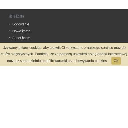
Moje Konto
Logowanie
Nowe konto
Reset hasła
Używamy plików cookies, aby ułatwić Ci korzystanie z naszego serwisu oraz do
Informacje
celów statystycznych. Pamiętaj, że za pomocą ustawień przeglądarki internetowej
Regulamin
możesz samodzielnie określić warunki przechowywania cookies.
OK
Zasady Rejestracji
Polityka Prywatności
Kontakt
Język
Metody płatności