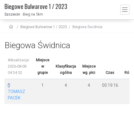
Biegowe Bulwarove 1 / 2023
Szczecin
· Bieg na 5km
Biegowe Bulwarove 1 / 2023
Biegowa Świdnica
Biegowa Świdnica
Aktualizacja:
Miejsce
2026-08-08
w
Klasyfikacja
Miejsce
04:34:52
grupie
ogólna
wg. płci
Czas
Różn
1
4
4
00:19:16
TOMASZ
PACEK