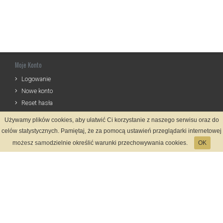
Moje Konto
Logowanie
Nowe konto
Reset hasła
Używamy plików cookies, aby ułatwić Ci korzystanie z naszego serwisu oraz do
Informacje
celów statystycznych. Pamiętaj, że za pomocą ustawień przeglądarki internetowej
Regulamin
możesz samodzielnie określić warunki przechowywania cookies.
OK
Zasady Rejestracji
Polityka Prywatności
Kontakt
Język