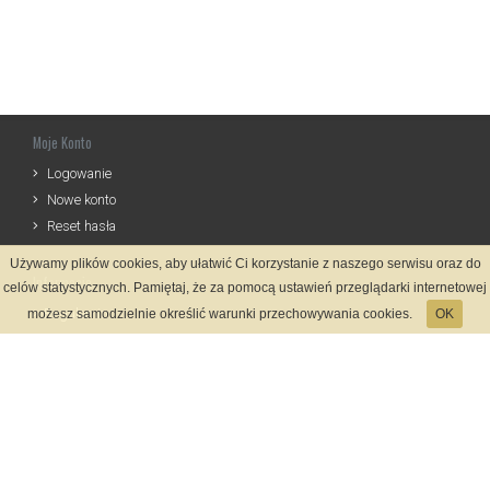
Moje Konto
Logowanie
Nowe konto
Reset hasła
Używamy plików cookies, aby ułatwić Ci korzystanie z naszego serwisu oraz do
Informacje
celów statystycznych. Pamiętaj, że za pomocą ustawień przeglądarki internetowej
Regulamin
możesz samodzielnie określić warunki przechowywania cookies.
OK
Zasady Rejestracji
Polityka Prywatności
Kontakt
Język