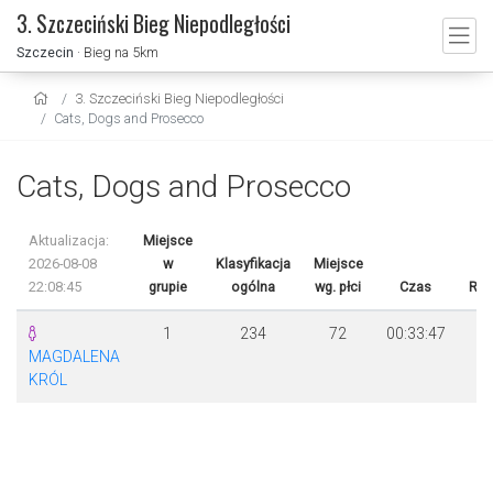
3. Szczeciński Bieg Niepodległości
Szczecin
· Bieg na 5km
3. Szczeciński Bieg Niepodległości
Cats, Dogs and Prosecco
Cats, Dogs and Prosecco
Aktualizacja:
Miejsce
2026-08-08
w
Klasyfikacja
Miejsce
22:08:45
grupie
ogólna
wg. płci
Czas
Róż
1
234
72
00:33:47
MAGDALENA
KRÓL