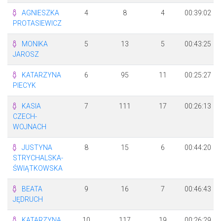
AGNIESZKA
4
8
4
00:39:02
PROTASIEWICZ
MONIKA
5
13
5
00:43:25
JAROSZ
KATARZYNA
6
95
11
00:25:27
PIECYK
KASIA
7
111
17
00:26:13
CZECH-
WOJNACH
JUSTYNA
8
15
6
00:44:20
STRYCHALSKA-
ŚWIĄTKOWSKA
BEATA
9
16
7
00:46:43
JĘDRUCH
KATARZYNA
10
117
19
00:26:29