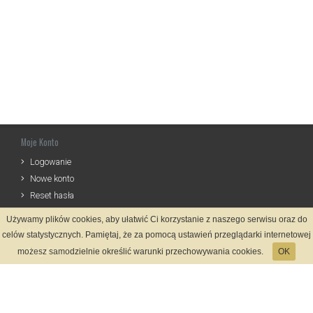
Moje Konto
Logowanie
Nowe konto
Reset hasła
Używamy plików cookies, aby ułatwić Ci korzystanie z naszego serwisu oraz do
Informacje
celów statystycznych. Pamiętaj, że za pomocą ustawień przeglądarki internetowej
Regulamin
możesz samodzielnie określić warunki przechowywania cookies.
OK
Zasady Rejestracji
Polityka Prywatności
Kontakt