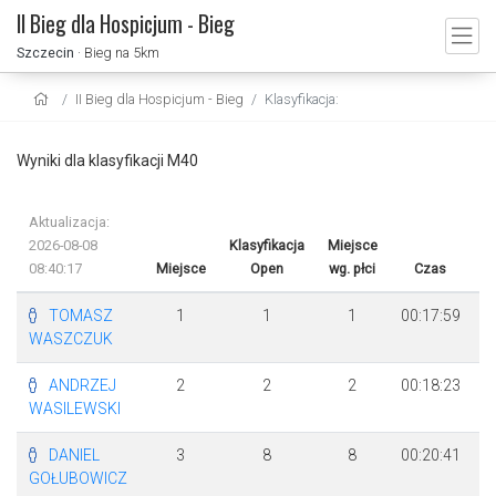
II Bieg dla Hospicjum - Bieg
Szczecin
· Bieg na 5km
II Bieg dla Hospicjum - Bieg
Klasyfikacja:
Wyniki dla klasyfikacji M40
Aktualizacja:
2026-08-08
Klasyfikacja
Miejsce
08:40:17
Miejsce
Open
wg. płci
Czas
R
TOMASZ
1
1
1
00:17:59
WASZCZUK
ANDRZEJ
2
2
2
00:18:23
WASILEWSKI
DANIEL
3
8
8
00:20:41
GOŁUBOWICZ