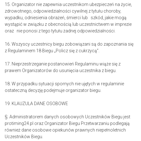
15. Organizator nie zapewnia uczestnikom ubezpieczeń na życie,
zdrowotnego, odpowiedzialności cywilnej z tytułu choroby,
wypadku, odniesienia obrażeń, śmierci lub szkód, jakie mogą
wystąpić w związku z obecnością lub uczestnictwem w imprezie
oraz nie ponosi z tego tytułu żadnej odpowiedzialności.
16. Wszyscy uczestnicy biegu zobowiązani są do zapoznania się
z Regulaminem 18 Biegu „Policz się z cukrzycą”.
17. Nieprzestrzeganie postanowień Regulaminu wiąże się z
prawem Organizatorów do usunięcia uczestnika z biegu.
18. W przypadku sytuacji spornych nie ujętych w regulaminie
ostateczną decyzję podejmuje organizator biegu.
19. KLAUZULA DANE OSOBOWE
§ Administratorem danych osobowych Uczestników Biegu jest
protiming24.pl oraz Organizator Biegu Przetwarzaniu podlegają
również dane osobowe opiekunów prawnych niepełnoletnich
Uczestników Biegu.