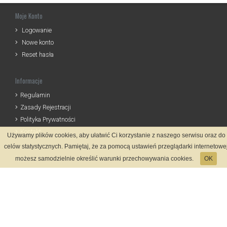
Moje Konto
Logowanie
Nowe konto
Reset hasła
Informacje
Regulamin
Zasady Rejestracji
Polityka Prywatności
Kontakt
Używamy plików cookies, aby ułatwić Ci korzystanie z naszego serwisu oraz do
celów statystycznych. Pamiętaj, że za pomocą ustawień przeglądarki internetowe
Język
możesz samodzielnie określić warunki przechowywania cookies.
OK
Metody płatności